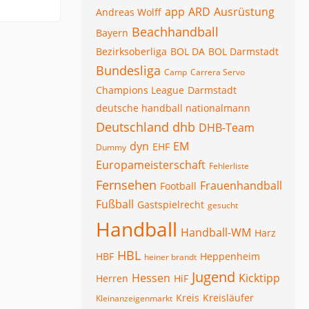
app
ARD
Ausrüstung
Andreas Wolff
Beachhandball
Bayern
Bezirksoberliga
BOL DA
BOL Darmstadt
Bundesliga
Camp
Carrera Servo
Champions League
Darmstadt
deutsche handball nationalmann
Deutschland
dhb
DHB-Team
dyn
EM
EHF
Dummy
Europameisterschaft
Fehlerliste
Fernsehen
Frauenhandball
Football
Fußball
Gastspielrecht
gesucht
Handball
Handball-WM
Harz
HBL
HBF
Heppenheim
heiner brandt
Jugend
Hessen
Kicktipp
Herren
HiF
Kreis
Kreisläufer
Kleinanzeigenmarkt