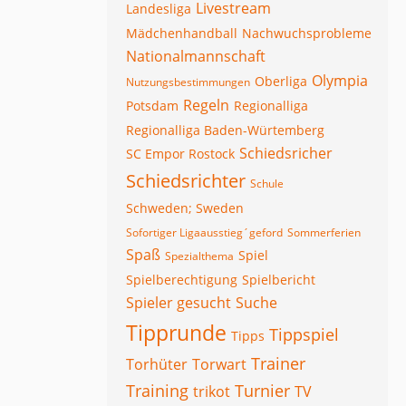
Livestream
Landesliga
Mädchenhandball
Nachwuchsprobleme
Nationalmannschaft
Olympia
Oberliga
Nutzungsbestimmungen
Regeln
Potsdam
Regionalliga
Regionalliga Baden-Würtemberg
Schiedsricher
SC Empor Rostock
Schiedsrichter
Schule
Schweden; Sweden
Sofortiger Ligaausstieg´geford
Sommerferien
Spaß
Spiel
Spezialthema
Spielberechtigung
Spielbericht
Spieler gesucht
Suche
Tipprunde
Tippspiel
Tipps
Trainer
Torhüter
Torwart
Training
Turnier
trikot
TV