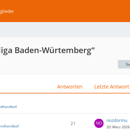
glieder
liga Baden-Würtemberg“
Su
Antworten
Letzte Antwort
ndhandball
nozdormu
21
endhandball
20. März 2026