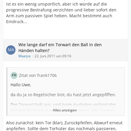
ist es ein wenig unsportlich, aber ich würde auf die
progressive Bestrafung verzichten und lieber sofort den
Arm zum passiven Spiel heben. Macht bestimmt auch
Eindruck...
Wie lange darf ein Torwart den Ball in den
Händen halten?
Maetze
22. Juni 2011 um 09:16
Zitat von frank1706
Hallo Uwe,
da du ja so Regelsicher bist, du hast jetzt angepfiffen.
Der Torwart holt aus, und beim Ausholen verlässt der
Ball mit Richtung eigenem Tor die Hand. Der Torwart
Alles anzeigen
hechtet hinterher, erreicht den Ball aber erst nachdem
er die Linie überquert hat.
Also zunächst: kein Tor (klar), Zurückpfeifen, Abwurf erneut
anpfeifen. Sollte dem Torhüter das nochmals passieren,