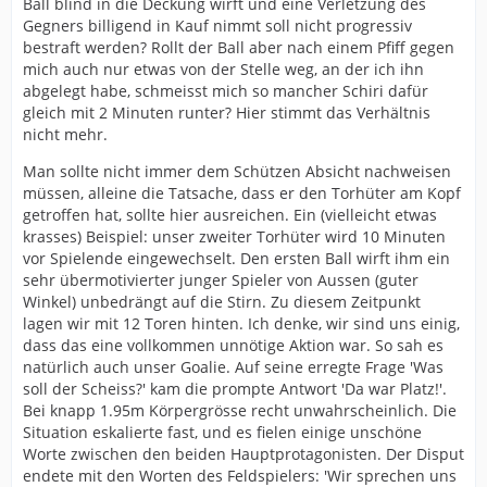
Ball blind in die Deckung wirft und eine Verletzung des
Gegners billigend in Kauf nimmt soll nicht progressiv
bestraft werden? Rollt der Ball aber nach einem Pfiff gegen
mich auch nur etwas von der Stelle weg, an der ich ihn
abgelegt habe, schmeisst mich so mancher Schiri dafür
gleich mit 2 Minuten runter? Hier stimmt das Verhältnis
nicht mehr.
Man sollte nicht immer dem Schützen Absicht nachweisen
müssen, alleine die Tatsache, dass er den Torhüter am Kopf
getroffen hat, sollte hier ausreichen. Ein (vielleicht etwas
krasses) Beispiel: unser zweiter Torhüter wird 10 Minuten
vor Spielende eingewechselt. Den ersten Ball wirft ihm ein
sehr übermotivierter junger Spieler von Aussen (guter
Winkel) unbedrängt auf die Stirn. Zu diesem Zeitpunkt
lagen wir mit 12 Toren hinten. Ich denke, wir sind uns einig,
dass das eine vollkommen unnötige Aktion war. So sah es
natürlich auch unser Goalie. Auf seine erregte Frage 'Was
soll der Scheiss?' kam die prompte Antwort 'Da war Platz!'.
Bei knapp 1.95m Körpergrösse recht unwahrscheinlich. Die
Situation eskalierte fast, und es fielen einige unschöne
Worte zwischen den beiden Hauptprotagonisten. Der Disput
endete mit den Worten des Feldspielers: 'Wir sprechen uns