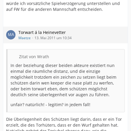
Wie entscheidest du jetzt? Der Ball hat ja die Hand
würde ich vorsätzliche Spielverzögerung unterstellen und
verlassen, somit hat der Spieler die 3 Sekunden
auf FW für die anderen Mannschaft entscheiden.
eingehalten.
Gruß Frank
Torwart á la Heinevetter
P.S. Nich konstruiert sondern genau so gesehen und
Maetze
13. Mai 2011 um 10:34
selbst entschieden.
Zitat von Wrath
In der beziehung dieser beiden akteure existiert nun
einmal die räumliche distanz, und die einzige
möglichkeit trotzdem ein zeichen zu setzen liegt beim
schützen darin wen keeper die nase platt zu werfen,
oder beim torwart eben, dem schützen möglichst
deutlich seine überlegenheit vor augen zu führen.
unfair? natürlich! - legitim? in jedem fall!
Die Überlegenheit des Schützen liegt darin, dass er ein Tor
erzielt, die des Torhüters, dass er den Wurf gehalten hat.
Natürlich gehört der Torjubel ebenso dazu, wie die