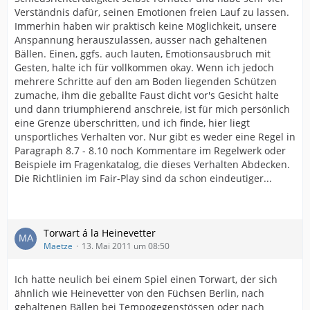
Verständnis dafür, seinen Emotionen freien Lauf zu lassen.
Immerhin haben wir praktisch keine Möglichkeit, unsere
Anspannung herauszulassen, ausser nach gehaltenen
Bällen. Einen, ggfs. auch lauten, Emotionsausbruch mit
Gesten, halte ich für vollkommen okay. Wenn ich jedoch
mehrere Schritte auf den am Boden liegenden Schützen
zumache, ihm die geballte Faust dicht vor's Gesicht halte
und dann triumphierend anschreie, ist für mich persönlich
eine Grenze überschritten, und ich finde, hier liegt
unsportliches Verhalten vor. Nur gibt es weder eine Regel in
Paragraph 8.7 - 8.10 noch Kommentare im Regelwerk oder
Beispiele im Fragenkatalog, die dieses Verhalten Abdecken.
Die Richtlinien im Fair-Play sind da schon eindeutiger...
Torwart á la Heinevetter
Maetze
13. Mai 2011 um 08:50
Ich hatte neulich bei einem Spiel einen Torwart, der sich
ähnlich wie Heinevetter von den Füchsen Berlin, nach
gehaltenen Bällen bei Tempogegenstössen oder nach