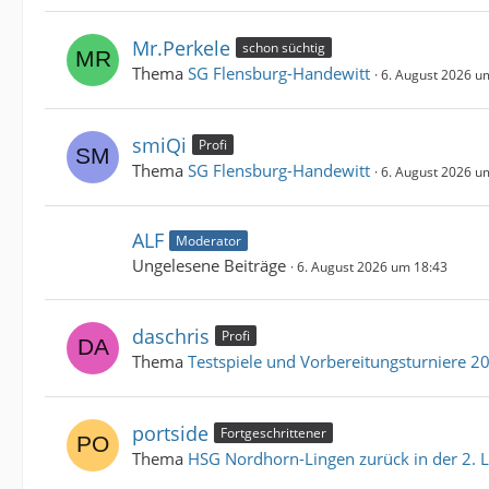
Mr.Perkele
schon süchtig
Thema
SG Flensburg-Handewitt
6. August 2026 u
smiQi
Profi
Thema
SG Flensburg-Handewitt
6. August 2026 u
ALF
Moderator
Ungelesene Beiträge
6. August 2026 um 18:43
daschris
Profi
Thema
Testspiele und Vorbereitungsturniere 2
portside
Fortgeschrittener
Thema
HSG Nordhorn-Lingen zurück in der 2. L