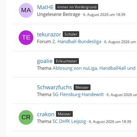
MatHE
immer im Vordergrund
Ungelesene Beiträge
6. August 2026 um 18:39
tekurazor
Schüler
Forum
2. Handball-Bundesliga
6. August 2026 um
goalie
Erleuchteter
Thema
Ablösung von nuLiga, Handball4all und
Schwarzfuchs
Meister
Thema
SG Flensburg-Handewitt
6. August 2026 u
crakon
Meister
Thema
SC DHfK Leipzig
6. August 2026 um 18:39