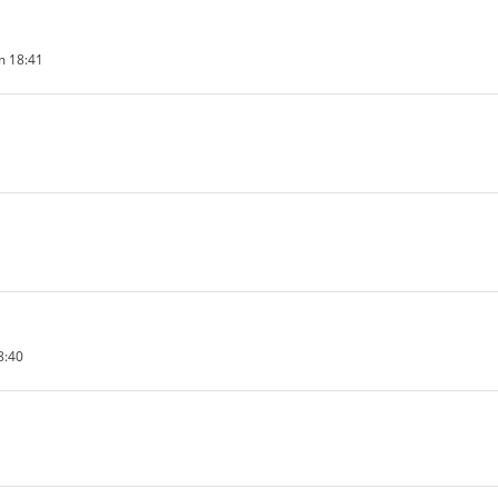
m 18:41
8:40