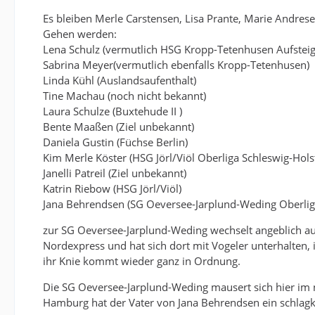
Es bleiben Merle Carstensen, Lisa Prante, Marie Andrese
Gehen werden:
Lena Schulz (vermutlich HSG Kropp-Tetenhusen Aufsteige
Sabrina Meyer(vermutlich ebenfalls Kropp-Tetenhusen)
Linda Kühl (Auslandsaufenthalt)
Tine Machau (noch nicht bekannt)
Laura Schulze (Buxtehude II )
Bente Maaßen (Ziel unbekannt)
Daniela Gustin (Füchse Berlin)
Kim Merle Köster (HSG Jörl/Viöl Oberliga Schleswig-Hol
Janelli Patreil (Ziel unbekannt)
Katrin Riebow (HSG Jörl/Viöl)
Jana Behrendsen (SG Oeversee-Jarplund-Weding Oberlig
zur SG Oeversee-Jarplund-Weding wechselt angeblich au
Nordexpress und hat sich dort mit Vogeler unterhalten,
ihr Knie kommt wieder ganz in Ordnung.
Die SG Oeversee-Jarplund-Weding mausert sich hier im n
Hamburg hat der Vater von Jana Behrendsen ein schlag