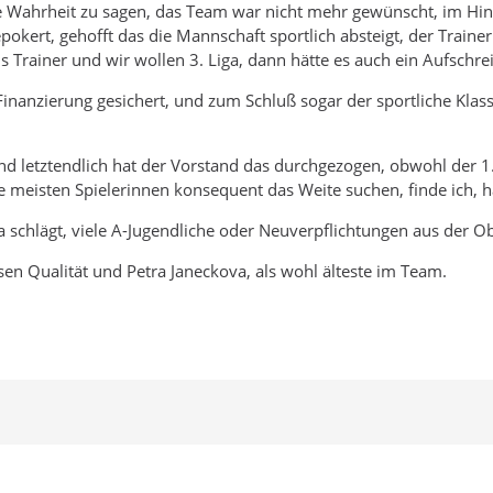
ie Wahrheit zu sagen, das Team war nicht mehr gewünscht, im Hi
ert, gehofft das die Mannschaft sportlich absteigt, der Trainer d
als Trainer und wir wollen 3. Liga, dann hätte es auch ein Aufschr
 Finanzierung gesichert, und zum Schluß sogar der sportliche Klas
nd letztendlich hat der Vorstand das durchgezogen, obwohl der 1
ie meisten Spielerinnen konsequent das Weite suchen, finde ich, h
a schlägt, viele A-Jugendliche oder Neuverpflichtungen aus der Ob
en Qualität und Petra Janeckova, als wohl älteste im Team.