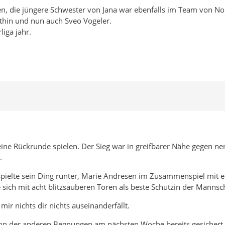
 die jüngere Schwester von Jana war ebenfalls im Team von Nord
thin und nun auch Sveo Vogeler.
iga jahr.
ine Rückrunde spielen. Der Sieg war in greifbarer Nähe gegen n
.
pielte sein Ding runter, Marie Andresen im Zusammenspiel mit 
 sich mit acht blitzsauberen Toren als beste Schützin der Mannsc
ir nichts dir nichts auseinanderfällt.
tion der anderen Begnungen am nächsten Woche bereits gesichert,