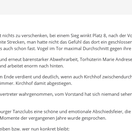
t nichts zu verschenken, bei einem Sieg winkt Platz 8, nach der V
 weite Strecken, man hatte nicht das Gefühl das dort ein geschlo
s auch schon fast. Vogel im Tor maximal Durchschnitt gegen ihr
nd erneut bärenstarker Abwehrarbeit, Torhüterin Marie Andrese
und arbeitet enorm nach hinten.
m Ende verdient und deutlich, wenn auch Kirchhof zwischendurc
 immer. Kirchhof damit abgestiegen.
vertreter wahrgenommen, vom Vorstand hat sich niemand sehen 
urger Tanzclubs eine schöne und emotionale Abschiedsfeier, die
ne Momente der vergangenen Jahre wurde gesprochen.
iben bzw. wer nun konkret bleibt: