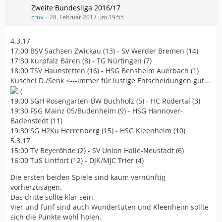
Zweite Bundesliga 2016/17
crux
28. Februar 2017 um 19:55
4.3.17
17:00 BSV Sachsen Zwickau (13) - SV Werder Bremen (14)
17:30 Kurpfalz Bären (8) - TG Nürtingen (7)
18:00 TSV Haunstetten (16) - HSG Bensheim Auerbach (1)
Kuschel D./Senk
<---immer für lustige Entscheidungen gut...
19:00 SGH Rosengarten-BW Buchholz (5) - HC Rödertal (3)
19:30 FSG Mainz 05/Budenheim (9) - HSG Hannover-
Badenstedt (11)
19:30 SG H2Ku Herrenberg (15) - HSG Kleenheim (10)
5.3.17
15:00 TV Beyeröhde (2) - SV Union Halle-Neustadt (6)
16:00 TuS Lintfort (12) - DJK/MJC Trier (4)
Die ersten beiden Spiele sind kaum vernünftig
vorherzusagen.
Das dritte sollte klar sein.
Vier und fünf sind auch Wundertüten und Kleenheim sollte
sich die Punkte wohl holen.