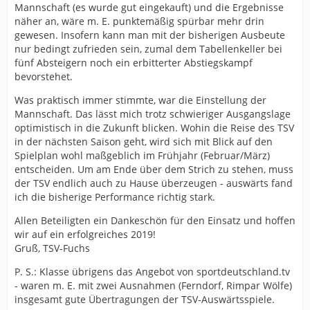
Mannschaft (es wurde gut eingekauft) und die Ergebnisse
näher an, wäre m. E. punktemäßig spürbar mehr drin
gewesen. Insofern kann man mit der bisherigen Ausbeute
nur bedingt zufrieden sein, zumal dem Tabellenkeller bei
fünf Absteigern noch ein erbitterter Abstiegskampf
bevorstehet.
Was praktisch immer stimmte, war die Einstellung der
Mannschaft. Das lässt mich trotz schwieriger Ausgangslage
optimistisch in die Zukunft blicken. Wohin die Reise des TSV
in der nächsten Saison geht, wird sich mit Blick auf den
Spielplan wohl maßgeblich im Frühjahr (Februar/März)
entscheiden. Um am Ende über dem Strich zu stehen, muss
der TSV endlich auch zu Hause überzeugen - auswärts fand
ich die bisherige Performance richtig stark.
Allen Beteiligten ein Dankeschön für den Einsatz und hoffen
wir auf ein erfolgreiches 2019!
Gruß, TSV-Fuchs
P. S.: Klasse übrigens das Angebot von sportdeutschland.tv
- waren m. E. mit zwei Ausnahmen (Ferndorf, Rimpar Wölfe)
insgesamt gute Übertragungen der TSV-Auswärtsspiele.