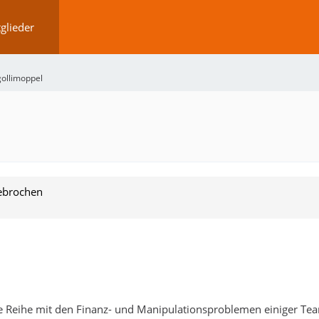
glieder
gollimoppel
gebrochen
eine Reihe mit den Finanz- und Manipulationsproblemen einiger T