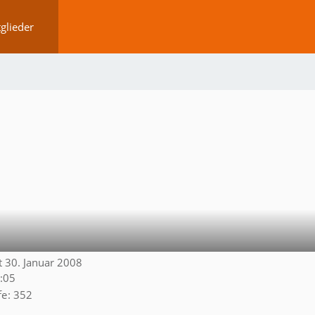
glieder
it 30. Januar 2008
:05
fe
352