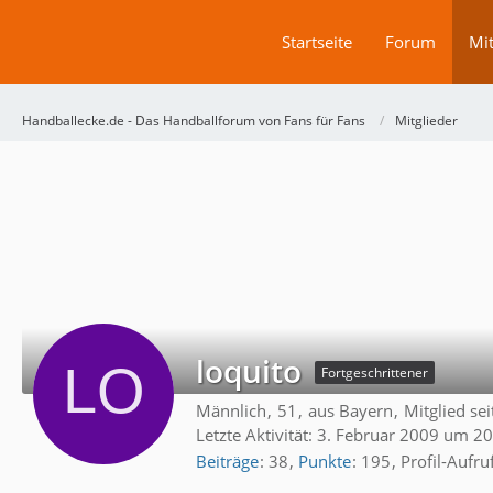
Startseite
Forum
Mit
Handballecke.de - Das Handballforum von Fans für Fans
Mitglieder
loquito
Fortgeschrittener
Männlich
51
aus Bayern
Mitglied se
Letzte Aktivität:
3. Februar 2009 um 20
Beiträge
38
Punkte
195
Profil-Aufru