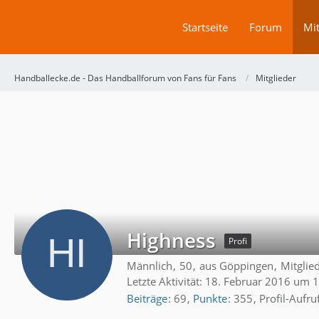
Startseite
Forum
Mit
Handballecke.de - Das Handballforum von Fans für Fans
Mitglieder
Highness
Profi
Männlich
50
aus Göppingen
Mitglied
Letzte Aktivität:
18. Februar 2016 um 
Beiträge
69
Punkte
355
Profil-Aufru