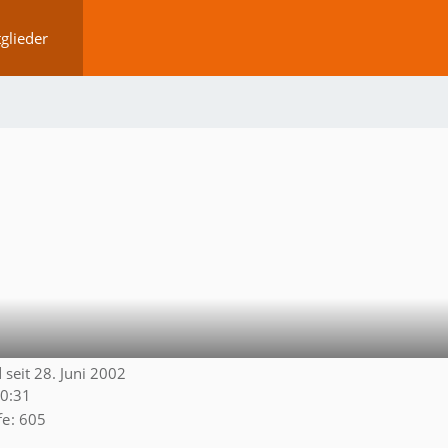
glieder
 seit 28. Juni 2002
10:31
fe
605