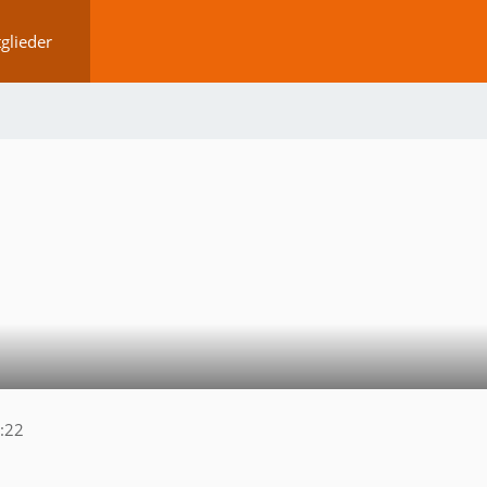
glieder
:22