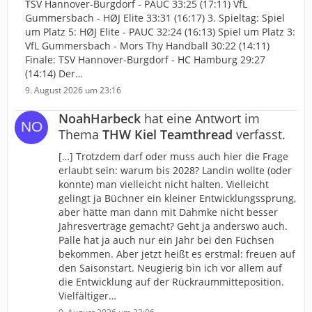
TSV Hannover-Burgdorf - PAUC 33:25 (17:11) VfL
Gummersbach - HØJ Elite 33:31 (16:17) 3. Spieltag: Spiel
um Platz 5: HØJ Elite - PAUC 32:24 (16:13) Spiel um Platz 3:
VfL Gummersbach - Mors Thy Handball 30:22 (14:11)
Finale: TSV Hannover-Burgdorf - HC Hamburg 29:27
(14:14) Der…
9. August 2026 um 23:16
NoahHarbeck
hat eine Antwort im
Thema
THW Kiel Teamthread
verfasst.
[…] Trotzdem darf oder muss auch hier die Frage
erlaubt sein: warum bis 2028? Landin wollte (oder
konnte) man vielleicht nicht halten. Vielleicht
gelingt ja Büchner ein kleiner Entwicklungssprung,
aber hätte man dann mit Dahmke nicht besser
Jahresverträge gemacht? Geht ja anderswo auch.
Palle hat ja auch nur ein Jahr bei den Füchsen
bekommen. Aber jetzt heißt es erstmal: freuen auf
den Saisonstart. Neugierig bin ich vor allem auf
die Entwicklung auf der Rückraummitteposition.
Vielfältiger…