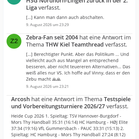
HSG Nordhorn-Lingen zurück in der 2.
Liga
verfasst.
[…] Kann man dann auch abschalten.
9. August 2026 um 23:29
Zebra-Fan seit 2004
hat eine Antwort im
Thema
THW Kiel Teamthread
verfasst.
[…] Berechtigter Punkt. Aber das Politikum ... Und
vielleicht auch aus Mangel an entsprechend
besseren, aber nicht teuereren Alternativen... Das
weiß alles nur VS. Ich hoffe auf Vinny, dass er den
Zebu macht 🙏🙏
9. August 2026 um 23:21
Arcosh
hat eine Antwort im Thema
Testspiele
und Vorbereitungsturniere 2026/27
verfasst.
Heide Cup 2026 1. Spieltag: TSV Hannover-Burgdorf -
Mors Thy Handball 35:31 (16:14) HC Hamburg - HØJ Elite
37:34 (19:16) VfL Gummersbach - PAUC 33:31 (15:13) 2.
Spieltag: HC Hamburg - Mors Thy Handball 27:24 (8:12)