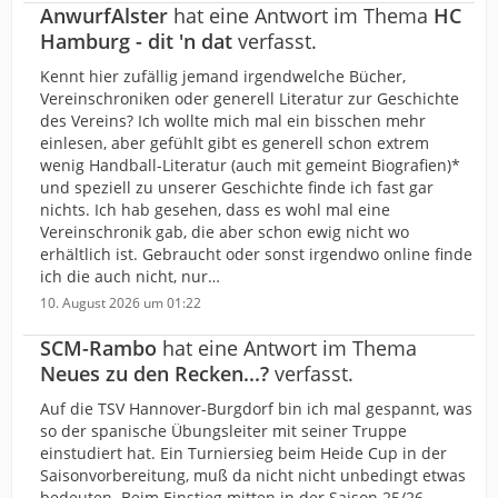
AnwurfAlster
hat eine Antwort im Thema
HC
Hamburg - dit 'n dat
verfasst.
Kennt hier zufällig jemand irgendwelche Bücher,
Vereinschroniken oder generell Literatur zur Geschichte
des Vereins? Ich wollte mich mal ein bisschen mehr
einlesen, aber gefühlt gibt es generell schon extrem
wenig Handball-Literatur (auch mit gemeint Biografien)*
und speziell zu unserer Geschichte finde ich fast gar
nichts. Ich hab gesehen, dass es wohl mal eine
Vereinschronik gab, die aber schon ewig nicht wo
erhältlich ist. Gebraucht oder sonst irgendwo online finde
ich die auch nicht, nur…
10. August 2026 um 01:22
SCM-Rambo
hat eine Antwort im Thema
Neues zu den Recken...?
verfasst.
Auf die TSV Hannover-Burgdorf bin ich mal gespannt, was
so der spanische Übungsleiter mit seiner Truppe
einstudiert hat. Ein Turniersieg beim Heide Cup in der
Saisonvorbereitung, muß da nicht nicht unbedingt etwas
bedeuten. Beim Einstieg mitten in der Saison 25/26,