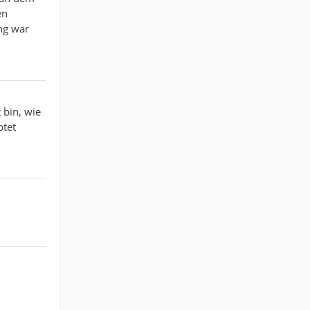
en
ng war
 bin, wie
ptet