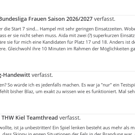
 Bundesliga Frauen Saison 2026/2027
verfasst.
er die Start 7 sind... Hampel mit sehr geringen Einsatzzeiten. Wobe
 dass er sie nicht sehen muss. Aida mit zwei (?) superkurzen Einsät
re sie für mich eine Kandidaten für Platz 17 und 18. Anders ist d
dere. Gleichwohl ihre 10 Minuten im Rahmen der Möglichkeiten ga
g-Handewitt
verfasst.
? So würde ich es jedenfalls machen. Es war ja "nur" ein Testspie
fehlt bisher Blaz, um exakt zu wissen wie es funktioniert. Mal se
a
THW Kiel Teamthread
verfasst.
lte, ist ja unbestritten! Ein Spiel lenken besteht aus mehr als m
l, dass Skippy in engen Situationen der Fels in der Brandung war