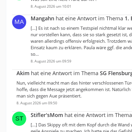
8. August 2026 um 10:01
Mangahn
hat eine Antwort im Thema
1.
[…] Es ist nach so einem Testspiel nichtmal klar w
nur vorstellen kann, dass sie so stark gesetzt ist,
waren allerdings offensiv erfolgreich. Trotzdem wä
Einsatz kaum zu erklären. Paula wäre ggf. die an
so…
8. August 2026 um 09:59
Akim
hat eine Antwort im Thema
SG Flensbur
Nun, vielleicht macht man das hinter verschlossenen Türen
hoffe, dass die Message jetzt angekommen ist. Natürlich 
man sich gegen Aue präsentiert.
8. August 2026 um 09:50
Stifler'sMom
hat eine Antwort im Them
[…] Das Skippy oft mit dem Kopf durch die Wand wol
geile Anspiele zu machen. Ich hatte nie das Gefüh