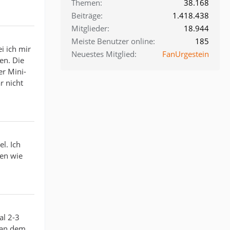
Themen
38.168
Beiträge
1.418.438
Mitglieder
18.944
Meiste Benutzer online
185
i ich mir
Neuestes Mitglied
FanUrgestein
zen. Die
er Mini-
r nicht
l. Ich
hen wie
al 2-3
, an dem