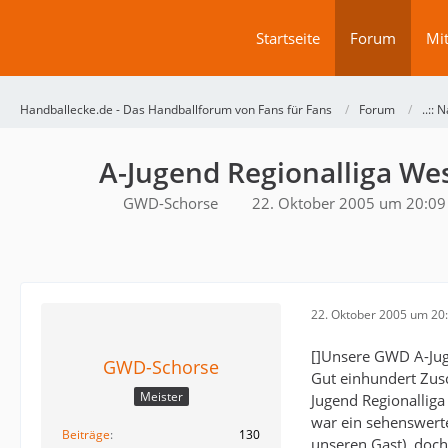
Startseite
Forum
Mit
Handballecke.de - Das Handballforum von Fans für Fans
Forum
..:: N
A-Jugend Regionalliga We
GWD-Schorse
22. Oktober 2005 um 20:09
22. Oktober 2005 um 20
[]Unsere GWD A-Juge
GWD-Schorse
Gut einhundert Zusc
Meister
Jugend Regionalliga
war ein sehenswerte
Beiträge
130
unseren Gast). doc