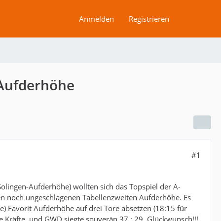
Anmelden
Registrieren
 Aufderhöhe
#1
olingen-Aufderhöhe) wollten sich das Topspiel der A-
 den noch ungeschlagenen Tabellenzweiten Aufderhöhe. Es
he) Favorit Aufderhöhe auf drei Tore absetzen (18:15 für
Kräfte, und GWD siegte souverän 37 : 29. Glückwunsch!!!