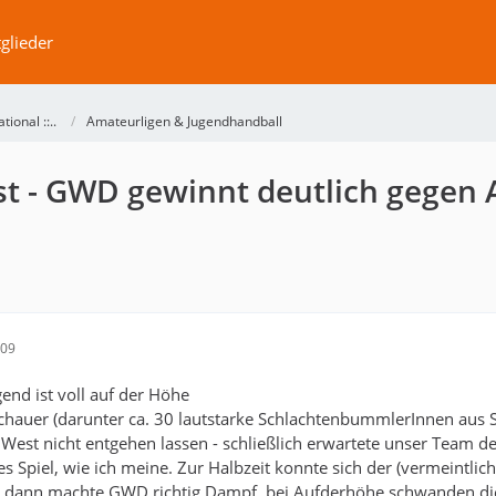
glieder
ational ::..
Amateurligen & Jugendhandball
st - GWD gewinnt deutlich gegen
:09
nd ist voll auf der Höhe
hauer (darunter ca. 30 lautstarke SchlachtenbummlerInnen aus S
 West nicht entgehen lassen - schließlich erwartete unser Team
s Spiel, wie ich meine. Zur Halbzeit konnte sich der (vermeintlic
h dann machte GWD richtig Dampf, bei Aufderhöhe schwanden die 