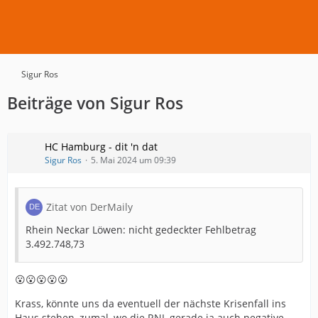
Sigur Ros
Beiträge von Sigur Ros
HC Hamburg - dit 'n dat
Sigur Ros
5. Mai 2024 um 09:39
Zitat von DerMaily
Rhein Neckar Löwen: nicht gedeckter Fehlbetrag
3.492.748,73
😮😮😮😮😮
Krass, könnte uns da eventuell der nächste Krisenfall ins
Haus stehen, zumal, wo die RNL gerade ja auch negative