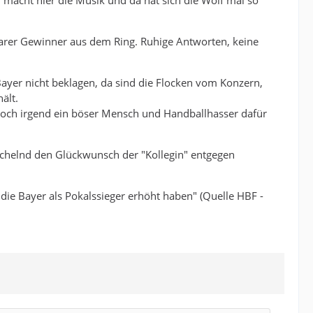
n macht hier die Musik und da hat sich die Wolf mal so
klarer Gewinner aus dem Ring. Ruhige Antworten, keine
 Bayer nicht beklagen, da sind die Flocken vom Konzern,
ält.
 noch irgend ein böser Mensch und Handballhasser dafür
 lächelnd den Glückwunsch der "Kollegin" entgegen
 die Bayer als Pokalssieger erhöht haben" (Quelle HBF -