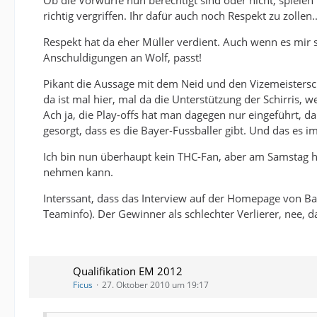
Ob die Vorwürfe nun berechtigt sind oder nicht, spielen
richtig vergriffen. Ihr dafür auch noch Respekt zu zollen.
Respekt hat da eher Müller verdient. Auch wenn es mir s
Anschuldigungen an Wolf, passt!
Pikant die Aussage mit dem Neid und den Vizemeisterscha
da ist mal hier, mal da die Unterstützung der Schirris, 
Ach ja, die Play-offs hat man dagegen nur eingeführt, 
gesorgt, dass es die Bayer-Fussballer gibt. Und das es im
Ich bin nun überhaupt kein THC-Fan, aber am Samstag hof
nehmen kann.
Interssant, dass das Interview auf der Homepage von Bay
Teaminfo). Der Gewinner als schlechter Verlierer, nee, da
Qualifikation EM 2012
Ficus
27. Oktober 2010 um 19:17