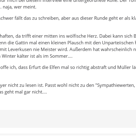
 für mich bei diesem Interview eine untergeordnete Rolle. Der To
.. naja, wer meint.
chwer fällt das zu schreiben, aber aus dieser Runde geht er als 
ften, da trifft einer mitten ins wölfische Herz. Dabei kann sich
wenn die Gattin mal einen kleinen Plausch mit den Unparteiischen h
damit Leverkusen nie Meister wird. Außerdem hat wahrscheinlich
 Winter kälter ist als im Sommer....
fe ich, dass Erfurt die Elfen mal so richtig abstraft und Müller
er nicht zu lesen ist. Passt wohl nicht zu den "Sympathiewerten,
s geht mal gar nicht....