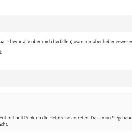
ellbar - bevor alle über mich herfallen) wäre mir aber lieber gewese
b.
 mit null Punkten die Heimreise antreten. Dass man Siegchancen 
acht.