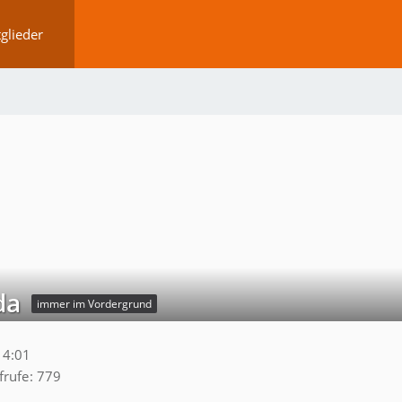
glieder
da
immer im Vordergrund
14:01
frufe
779