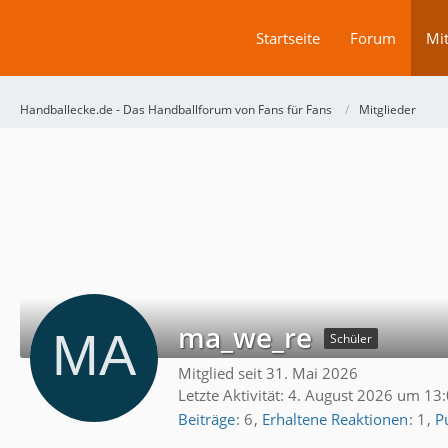
Startseite
Forum
Mit
Handballecke.de - Das Handballforum von Fans für Fans
Mitglieder
ma_we_re
Schüler
Mitglied seit 31. Mai 2026
Letzte Aktivität:
4. August 2026 um 13
Beiträge
6
Erhaltene Reaktionen
1
P