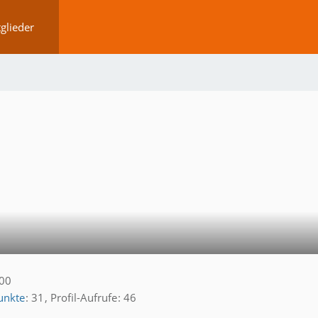
glieder
:00
unkte
31
Profil-Aufrufe
46