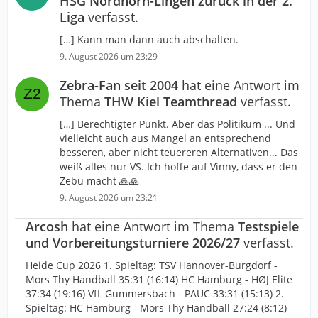
HSG Nordhorn-Lingen zurück in der 2.
Liga
verfasst.
[…] Kann man dann auch abschalten.
9. August 2026 um 23:29
Zebra-Fan seit 2004
hat eine Antwort im
Thema
THW Kiel Teamthread
verfasst.
[…] Berechtigter Punkt. Aber das Politikum ... Und
vielleicht auch aus Mangel an entsprechend
besseren, aber nicht teuereren Alternativen... Das
weiß alles nur VS. Ich hoffe auf Vinny, dass er den
Zebu macht 🙏🙏
9. August 2026 um 23:21
Arcosh
hat eine Antwort im Thema
Testspiele
und Vorbereitungsturniere 2026/27
verfasst.
Heide Cup 2026 1. Spieltag: TSV Hannover-Burgdorf -
Mors Thy Handball 35:31 (16:14) HC Hamburg - HØJ Elite
37:34 (19:16) VfL Gummersbach - PAUC 33:31 (15:13) 2.
Spieltag: HC Hamburg - Mors Thy Handball 27:24 (8:12)