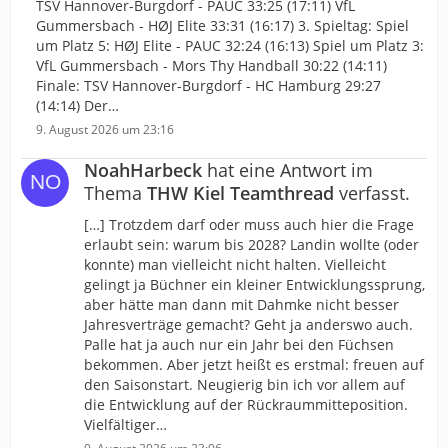
TSV Hannover-Burgdorf - PAUC 33:25 (17:11) VfL
Gummersbach - HØJ Elite 33:31 (16:17) 3. Spieltag: Spiel
um Platz 5: HØJ Elite - PAUC 32:24 (16:13) Spiel um Platz 3:
VfL Gummersbach - Mors Thy Handball 30:22 (14:11)
Finale: TSV Hannover-Burgdorf - HC Hamburg 29:27
(14:14) Der…
9. August 2026 um 23:16
NoahHarbeck
hat eine Antwort im
Thema
THW Kiel Teamthread
verfasst.
[…] Trotzdem darf oder muss auch hier die Frage
erlaubt sein: warum bis 2028? Landin wollte (oder
konnte) man vielleicht nicht halten. Vielleicht
gelingt ja Büchner ein kleiner Entwicklungssprung,
aber hätte man dann mit Dahmke nicht besser
Jahresverträge gemacht? Geht ja anderswo auch.
Palle hat ja auch nur ein Jahr bei den Füchsen
bekommen. Aber jetzt heißt es erstmal: freuen auf
den Saisonstart. Neugierig bin ich vor allem auf
die Entwicklung auf der Rückraummitteposition.
Vielfältiger…