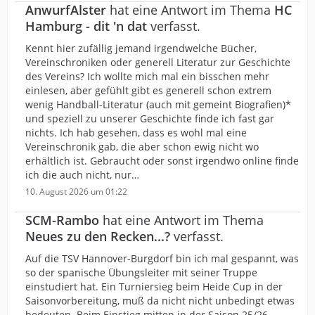
AnwurfAlster
hat eine Antwort im Thema
HC
Hamburg - dit 'n dat
verfasst.
Kennt hier zufällig jemand irgendwelche Bücher,
Vereinschroniken oder generell Literatur zur Geschichte
des Vereins? Ich wollte mich mal ein bisschen mehr
einlesen, aber gefühlt gibt es generell schon extrem
wenig Handball-Literatur (auch mit gemeint Biografien)*
und speziell zu unserer Geschichte finde ich fast gar
nichts. Ich hab gesehen, dass es wohl mal eine
Vereinschronik gab, die aber schon ewig nicht wo
erhältlich ist. Gebraucht oder sonst irgendwo online finde
ich die auch nicht, nur…
10. August 2026 um 01:22
SCM-Rambo
hat eine Antwort im Thema
Neues zu den Recken...?
verfasst.
Auf die TSV Hannover-Burgdorf bin ich mal gespannt, was
so der spanische Übungsleiter mit seiner Truppe
einstudiert hat. Ein Turniersieg beim Heide Cup in der
Saisonvorbereitung, muß da nicht nicht unbedingt etwas
bedeuten. Beim Einstieg mitten in der Saison 25/26,