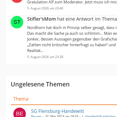
Gratulation Alf zum Moderator. Jetzt muss ich mich
5. August 2026 um 23:40
Stifler'sMom
hat eine Antwort im Them
Nordhorn hat doch in Prinzip selber gesagt, dass m
Das macht die Sache ja auch so schlimm... Man wu
Jonker, dessen Aussagen gegenüber den Grafschafte
„Zahlen nicht kritischer hinterfragt zu haben“ un
Realität…
5. August 2026 um 23:28
Ungelesene Themen
Thema
SG Flensburg-Handewitt
Beuger
31. Mai 2013 um 19:33
1. Handball-Bundesliga