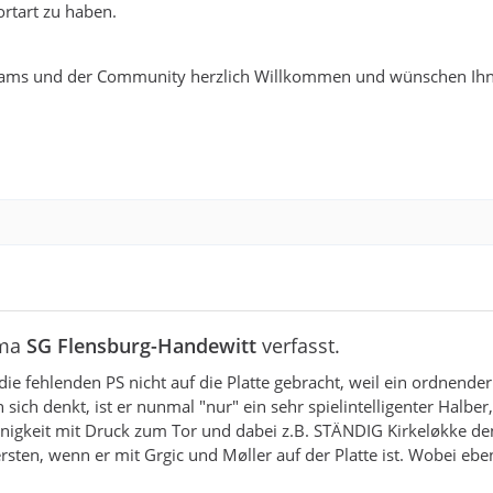
rtart zu haben.
ams und der Community herzlich Willkommen und wünschen Ihn
ema
SG Flensburg-Handewitt
verfasst.
e fehlenden PS nicht auf die Platte gebracht, weil ein ordnender
ich denkt, ist er nunmal "nur" ein sehr spielintelligenter Halber
nsinnigkeit mit Druck zum Tor und dabei z.B. STÄNDIG Kirkeløkke de
sten, wenn er mit Grgic und Møller auf der Platte ist. Wobei ebe