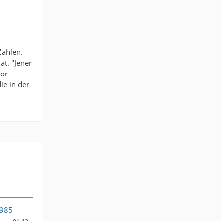
.
Zahlen.
at. "Jener
vor
ie in der
1985