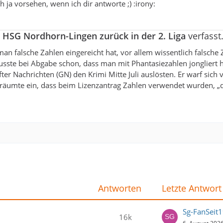
 ja vorsehen, wenn ich dir antworte ;) :irony:
a
HSG Nordhorn-Lingen zurück in der 2. Liga
verfasst
an falsche Zahlen eingereicht hat, vor allem wissentlich falsche 
sste bei Abgabe schon, dass man mit Phantasiezahlen jongliert h
r Nachrichten (GN) den Krimi Mitte Juli auslösten. Er warf sich 
d räumte ein, dass beim Lizenzantrag Zahlen verwendet wurden, „d
Antworten
Letzte Antwort
Sg-FanSeit
16k