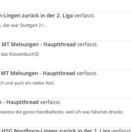
Lingen zurück in der 2. Liga
verfasst.
 das war Stuttgart 21...
a
MT Melsungen - Hauptthread
verfasst.
r das Klassenbuch😉
a
MT Melsungen - Hauptthread
verfasst.
ch und auch ein netter Kerl.
 - Hauptthread
verfasst.
 sowieso die ganze Handballecke, weil ich was falsches drücke.
a
HSG Nordhorn-Lingen zurück in der 2. Liga
verfasst