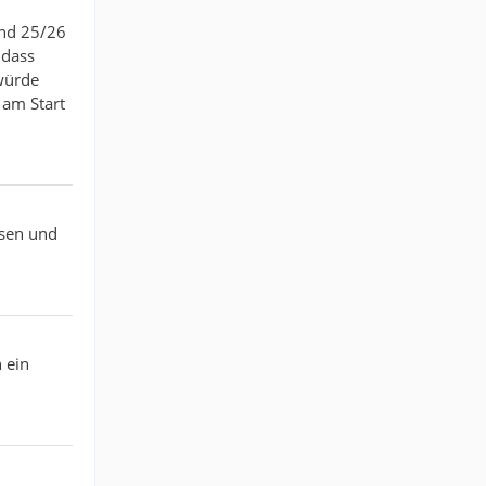
und 25/26
 dass
würde
 am Start
isen und
 ein