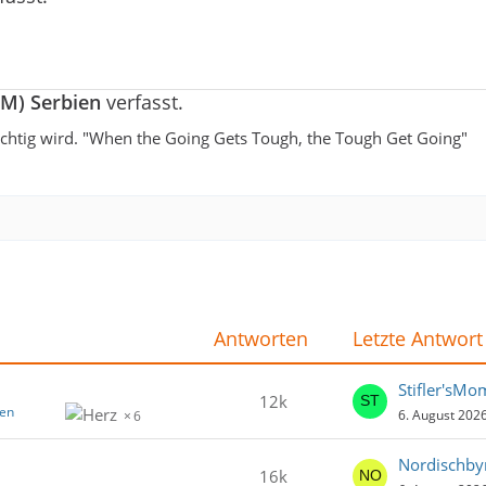
M) Serbien
verfasst.
ichtig wird. "When the Going Gets Tough, the Tough Get Going"
Antworten
Letzte Antwort
Stifler'sMo
12k
ien
6. August 202
6
Nordischby
16k