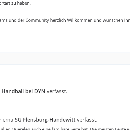
rtart zu haben.
ams und der Community herzlich Willkommen und wünschen Ihn
a
Handball bei DYN
verfasst.
 Thema
SG Flensburg-Handewitt
verfasst.
allen Querelen auch eine familiäre Seite hat. Die meisten Leute w