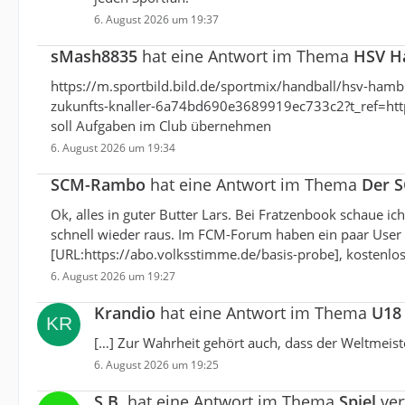
6. August 2026 um 19:37
sMash8835
hat eine Antwort im Thema
HSV Ha
https://m.sportbild.bild.de/sportmix/handball/hsv-ha
zukunfts-knaller-6a74bd690e3689919ec733c2?t_ref=
soll Aufgaben im Club übernehmen
6. August 2026 um 19:34
SCM-Rambo
hat eine Antwort im Thema
Der 
Ok, alles in guter Butter Lars. Bei Fratzenbook schaue i
schnell wieder raus. Im FCM-Forum haben ein paar User g
[URL:https://abo.volksstimme.de/basis-probe], kostenlos
6. August 2026 um 19:27
Krandio
hat eine Antwort im Thema
U18
[…] Zur Wahrheit gehört auch, dass der Weltmeiste
6. August 2026 um 19:25
S.B.
hat eine Antwort im Thema
Spiel
ver