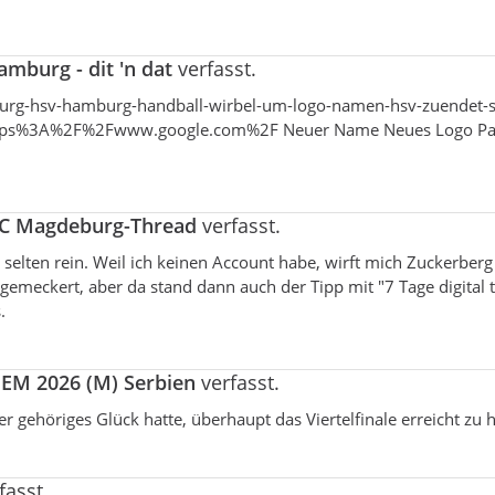
mburg - dit 'n dat
verfasst.
mburg-hsv-hamburg-handball-wirbel-um-logo-namen-hsv-zuendet-s
https%3A%2F%2Fwww.google.com%2F Neuer Name Neues Logo Pa
SC Magdeburg-Thread
verfasst.
ch selten rein. Weil ich keinen Account habe, wirft mich Zuckerber
emeckert, aber da stand dann auch der Tipp mit "7 Tage digital 
.
 EM 2026 (M) Serbien
verfasst.
r gehöriges Glück hatte, überhaupt das Viertelfinale erreicht zu 
fasst.