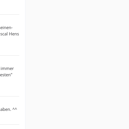
einen-
scal Hens
g immer
testen"
haben. ^^