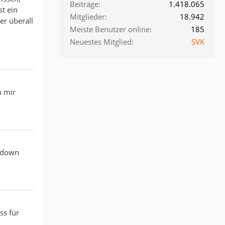
Beiträge
1.418.065
st ein
Mitglieder
18.942
er überall
Meiste Benutzer online
185
Neuestes Mitglied
SVK
h mir
ntdown
ss für