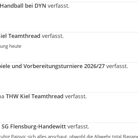
Handball bei DYN
verfasst.
iel Teamthread
verfasst.
stung heute
piele und Vorbereitungsturniere 2026/27
verfasst.
6
ma
THW Kiel Teamthread
verfasst.
a
SG Flensburg-Handewitt
verfasst.
hig Pajovic sich alles anschaut, obwohl die Abwehr total Banan