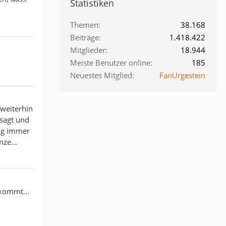
Statistiken
Themen
38.168
Beiträge
1.418.422
Mitglieder
18.944
Meiste Benutzer online
185
Neuestes Mitglied
FanUrgestein
 weiterhin
esagt und
ung immer
anze…
kommt...