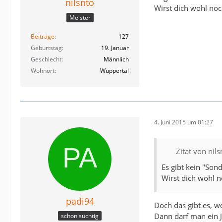
nilsnto
Wirst dich wohl no
Meister
Beiträge
127
Geburtstag
19. Januar
Geschlecht
Männlich
Wohnort
Wuppertal
4. Juni 2015 um 01:27
Zitat von nils
Es gibt kein "Son
Wirst dich wohl 
padi94
Doch das gibt es, 
Dann darf man ein J
schon süchtig