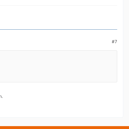
#7
n.