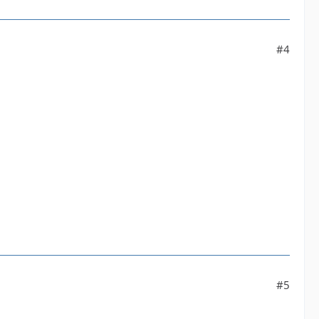
#4
#5
.