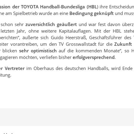
sion der TOYOTA Handball-Bundesliga (HBL
) ihre Entscheid
hme am Spielbetrieb wurde an eine
Bedingung geknüpft
und muss
schon sehr
zuversichtlich geäußert
und war fest davon überz
etzten Jahr, ohne weitere Kapitalauflagen. Mit der HBL steh
chten“, äußerte sich Guido Heerstraß, Geschäftsführer des Tra
iter vorantreiben, um den TV Grosswallstadt für die
Zukunft 
r blicken
sehr optimistisch
auf die kommenden Monate“, so He
ngagieren möchten, verliefen bisher
erfolgversprechend
.
er Vertreter
im Oberhaus des deutschen Handballs, wird Ende
itung.