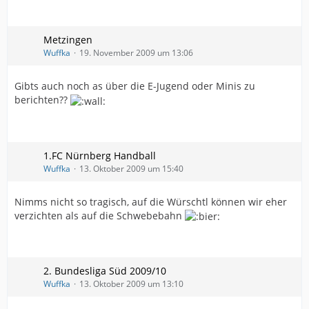
Die 3. Saison mit dem 4. Trainer leiden die Spielerinnen
unter Misserfolg !
Die Ausreden von Trainer Baude sind kein Selbstschutz
Metzingen
mehr, das sind Durchhalteparolen, von wem auch
Wuffka
19. November 2009 um 13:06
immer geschützt !
Sonst wäre er schon längst weg ! => also doch geplant
Gibts auch noch as über die E-Jugend oder Minis zu
für Regio seit 2008
berichten??
„Danke Herr Baude“ gemeint war Trainer Brixner im
Interview
„Erfolglos“ ist schon kein Ausdruck mehr für das Agieren
desTrainergespanns
1.FC Nürnberg Handball
Wenn das Spielermaterial nicht stimmt, scheitert jedes
Wuffka
13. Oktober 2009 um 15:40
Konzept !
Starre Konzepte nützen nichts !
Selbst Nicole Münch ist besser mit der Mentalität des
Nimms nicht so tragisch, auf die Würschtl können wir eher
vorhandenen Spielerpotentials umgegangen, als Herr
verzichten als auf die Schwebebahn
Baude, der starr seine Regiovorgabe durchsetzt, egal
mit wem er nächste Saison spielt !
Die erfolgreiche Jugendarbeit verbrennt dabei, wie das
Geld bei den Banken!
2. Bundesliga Süd 2009/10
01.02.2010
Wuffka
13. Oktober 2009 um 13:10
Aufholjagd nicht belohnt! (TVB-Zwickau 30:33)