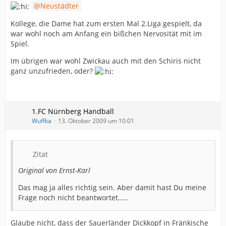
Friedemann Bräuer (Westdeutsche Zeitung)
Neustädter
Schnell hat Herr Baude wieder eine neue Ausrede
parat:
Kollege, die Dame hat zum ersten Mal 2.Liga gespielt, da
„ Gerissen, aber durchaus im Rahmen der Legalität,
war wohl noch am Anfang ein bißchen Nervosität mit im
dass die Zwickauerinnen nach Gegenstößen gern am
Spiel.
Beyeröhder Kreis liegen blieben und die Schiedsrichter
Im übrigen war wohl Zwickau auch mit den Schiris nicht
zu Unterbrechungen animierten, worauf der
ganz unzufrieden, oder?
„Medizinmann“ mit dem Koffer umgehend aufs
Spielfeld stürmte und mit heilender Hand für
umgehende Genesung sorgte“
Das starre Konzept von Herrn Baude (schneller Angriff)
wurde ein, um`s andere mal gestört durch den
1.FC Nürnberg Handball
„Medizinmann“ - und die bösen Schiri`s sind
Wuffka
13. Oktober 2009 um 10:01
verantwortlich
Warum hat der Teufel seine Großmutter erschlagen….?
Zitat
Original von Ernst-Karl
Das mag ja alles richtig sein. Aber damit hast Du meine
Frage noch nicht beantwortet.....
Glaube nicht, dass der Sauerländer Dickkopf in Fränkische