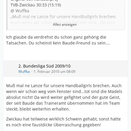
TVB-Zwickau 30:33 (15:19)
@ Wuffka
„Muß mal ne Lanze für unsere Handballgirls brechen.
Auch wenn wir schon weg vom Fenster sind...tot sind
Alles anzeigen
die Mädels absolut nicht! Da wird weiter gefightet und
der gute Geist, der seit Baude das Traineramt
Ich glaube da verdrehst du schon ganz gehörig die
übernommen hat im Team steckt, bleibt weiterhin
Tatsachen. Du scheinst kein Baude-Freund zu sein....
erhalten.“
Das ist doch alles o.k. – toll – aber beim TVB verlieren
die Mädels nur!
Ich breche auch mal `ne Lanze für die Mädels – die
2. Bundesliga Süd 2009/10
können doch Handball spielen !
Wuffka
1. Februar 2010 um 08:09
TVB - ein Sammelbecken der Looser ????
Denk ich mal nicht !!!!
Muß mal ne Lanze für unsere Handballgirls brechen. Auch
25.01.2010
wenn wir schon weg vom Fenster sind...tot sind die Mädels
Nicht mehr als gute Ansätze!
absolut nicht! Da wird weiter gefightet und der gute Geist,
„Mal spielen sie schwach und verlieren, mal spielen sie
der seit Baude das Traineramt übernommen hat im Team
gut und verlieren, die Handballerinnen des TV
steckt, bleibt weiterhin erhalten.
Beyeröhde. Konstant ist (bis auf eine Ausnahme) in
dieser Saison immer nur, dass der Gegner als Sieger
Zwickau hat teilweise wirklich Schwein gehabt, sonst hätte
vom Platz geht“…..
es noch eine faustdicke Überraschung gegeben!
Friedemann Bräuer (Westdeutsche Zeitung)