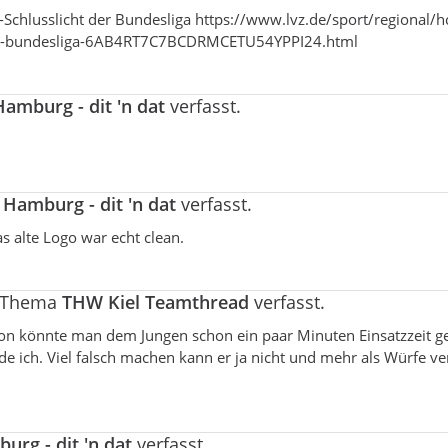
at-Schlusslicht der Bundesliga https://www.lvz.de/sport/regional/hc
ht-der-bundesliga-6AB4RT7C7BCDRMCETU54YPPI24.html
amburg - dit 'n dat
verfasst.
Hamburg - dit 'n dat
verfasst.
s alte Logo war echt clean.
m Thema
THW Kiel Teamthread
verfasst.
ison könnte man dem Jungen schon ein paar Minuten Einsatzzeit g
de ich. Viel falsch machen kann er ja nicht und mehr als Würfe v
rg - dit 'n dat
verfasst.