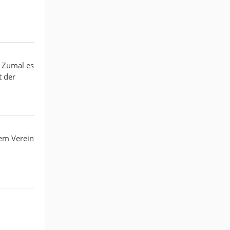
. Zumal es
t der
gem Verein