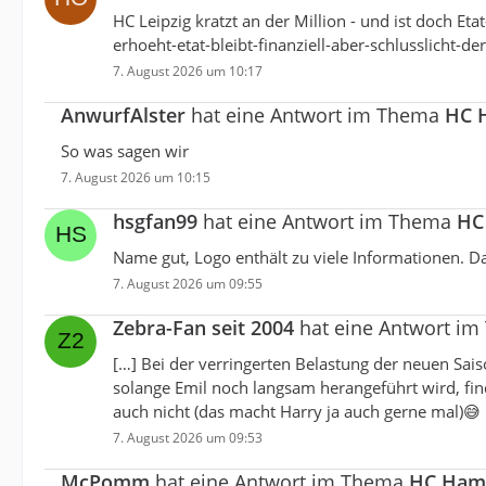
HC Leipzig kratzt an der Million - und ist doch Et
erhoeht-etat-bleibt-finanziell-aber-schlusslic
7. August 2026 um 10:17
AnwurfAlster
hat eine Antwort im Thema
HC H
So was sagen wir
7. August 2026 um 10:15
hsgfan99
hat eine Antwort im Thema
HC 
Name gut, Logo enthält zu viele Informationen. Da
7. August 2026 um 09:55
Zebra-Fan seit 2004
hat eine Antwort i
[…] Bei der verringerten Belastung der neuen Sa
solange Emil noch langsam herangeführt wird, fin
auch nicht (das macht Harry ja auch gerne mal)😅
7. August 2026 um 09:53
McPomm
hat eine Antwort im Thema
HC Hambu