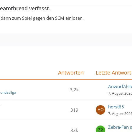
Teamthread
verfasst.
h dann zum Spiel gegen den SCM einlösen.
Antworten
Letzte Antwort
AnwurfAlst
3,2k
Bundesliga
7. August 202
7
horst65
319
7. August 202
Zebra-Fan s
33k