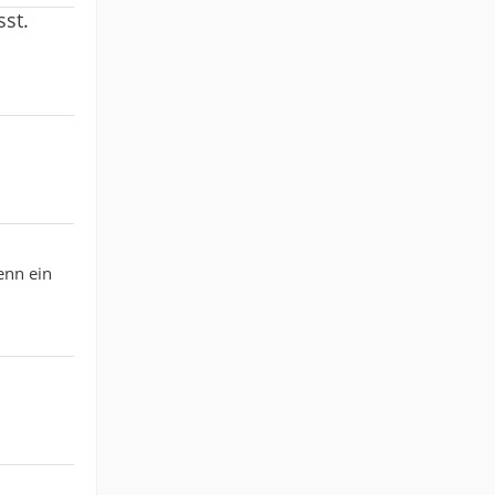
sst.
enn ein