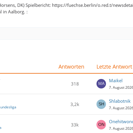
n Horsens, DK) Spielbericht: https://fuechse.berlin/o.red.t/newsdeta
 in Aalborg. :
Antworten
Letzte Antwort
7
Maikel
318
7. August 202
Shlabotnik
3,2k
Bundesliga
7. August 202
Onehitwon
33k
a
7. August 202