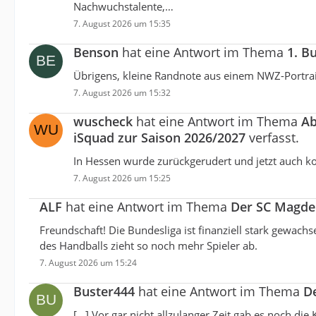
Nachwuchstalente,…
7. August 2026 um 15:35
Benson
hat eine Antwort im Thema
1. B
Übrigens, kleine Randnote aus einem NWZ-Portrai
7. August 2026 um 15:32
wuscheck
hat eine Antwort im Thema
Ab
iSquad zur Saison 2026/2027
verfasst.
In Hessen wurde zurückgerudert und jetzt auch ko
7. August 2026 um 15:25
ALF
hat eine Antwort im Thema
Der SC Magde
Freundschaft! Die Bundesliga ist finanziell stark gewac
des Handballs zieht so noch mehr Spieler ab.
7. August 2026 um 15:24
Buster444
hat eine Antwort im Thema
D
[…] Vor gar nicht allzulanger Zeit gab es noch di