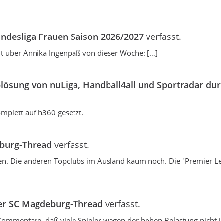
undesliga Frauen Saison 2026/2027
verfasst.
t über Annika Ingenpaß von dieser Woche: […]
lösung von nuLiga, Handball4all und Sportradar du
mplett auf h360 gesetzt.
burg-Thread
verfasst.
hsen. Die anderen Topclubs im Ausland kaum noch. Die "Premier L
er SC Magdeburg-Thread
verfasst.
e Kommentare, daß viele Spieler wegen der hohen Belastung nicht 