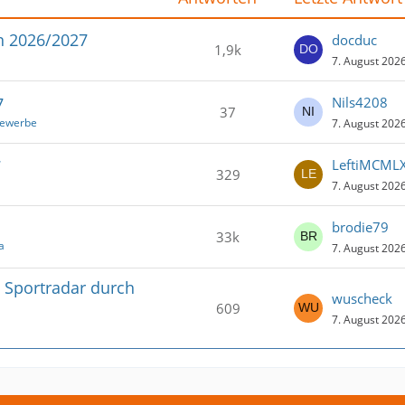
n 2026/2027
docduc
1,9k
7. August 202
7
Nils4208
37
bewerbe
7. August 202
7
LeftiMCMLX
329
7. August 202
brodie79
33k
a
7. August 202
 Sportradar durch
wuscheck
609
7. August 202