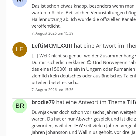
Das ist schon etwas knapp, besonders wenn man m
warten möchte. Bei solchen Veranstaltungen hängt
Hallennutzung ab. Ich würde die offiziellen Kanäle
veröffentlicht.
7. August 2026 um 15:39
LeftiMCMLXXIII
hat eine Antwort im T
[…] Weiß nicht so genau, wo der Zusammenhang v
Du mir sicherlich erklären 😉 Und Norwegerin "abs
das eine (15000) ist ein in Ungarn oder Rumänien 
ziemlich kein deutsches oder ausländisches Talen
urteilen bietet es sich…
7. August 2026 um 15:36
brodie79
hat eine Antwort im Thema
TH
Duvnjak war doch schon vor sechs Jahren weitgehe
waren. Da hat er nur Abwehr gespielt und ist die z
geworden, weil der THW seit vielen Jahren vergebl
Jahren Johansson und Wallinius geholt, vor drei 