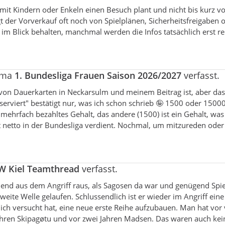
it Kindern oder Enkeln einen Besuch plant und nicht bis kurz v
 der Vorverkauf oft noch von Spielplänen, Sicherheitsfreigaben 
 im Blick behalten, manchmal werden die Infos tatsächlich erst rel
hema
1. Bundesliga Frauen Saison 2026/2027
verfasst.
on Dauerkarten in Neckarsulm und meinem Beitrag ist, aber das
erviert" bestätigt nur, was ich schon schrieb 🤪 1500 oder 15000
mehrfach bezahltes Gehalt, das andere (1500) ist ein Gehalt, was
t netto in der Bundesliga verdient. Nochmal, um mitzureden oder
W Kiel Teamthread
verfasst.
nd aus dem Angriff raus, als Sagosen da war und genügend Spiel
weite Welle gelaufen. Schlussendlich ist er wieder im Angriff ein
ich versucht hat, eine neue erste Reihe aufzubauen. Man hat vor 
Jahren Skipagøtu und vor zwei Jahren Madsen. Das waren auch kei