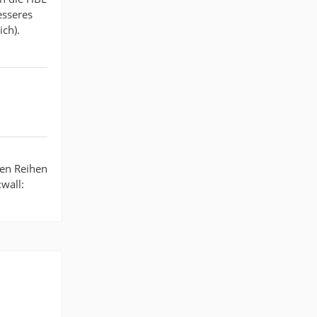
esseres
ch).
nen Reihen
wall: