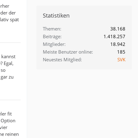
orher
oder der
Statistiken
ativ spät
Themen
38.168
Beiträge
1.418.257
Mitglieder
18.942
Meiste Benutzer online
185
 kannst
Neuestes Mitglied
SVK
? Egal,
 so
 gar zu
er fit
e Option
vier
ne reinen