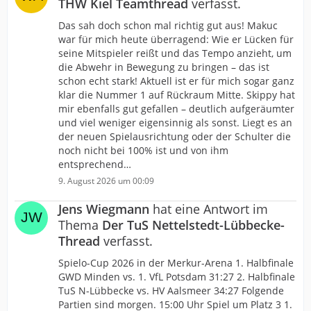
THW Kiel Teamthread
verfasst.
Das sah doch schon mal richtig gut aus! Makuc
war für mich heute überragend: Wie er Lücken für
seine Mitspieler reißt und das Tempo anzieht, um
die Abwehr in Bewegung zu bringen – das ist
schon echt stark! Aktuell ist er für mich sogar ganz
klar die Nummer 1 auf Rückraum Mitte. Skippy hat
mir ebenfalls gut gefallen – deutlich aufgeräumter
und viel weniger eigensinnig als sonst. Liegt es an
der neuen Spielausrichtung oder der Schulter die
noch nicht bei 100% ist und von ihm
entsprechend…
9. August 2026 um 00:09
Jens Wiegmann
hat eine Antwort im
Thema
Der TuS Nettelstedt-Lübbecke-
Thread
verfasst.
Spielo-Cup 2026 in der Merkur-Arena 1. Halbfinale
GWD Minden vs. 1. VfL Potsdam 31:27 2. Halbfinale
TuS N-Lübbecke vs. HV Aalsmeer 34:27 Folgende
Partien sind morgen. 15:00 Uhr Spiel um Platz 3 1.