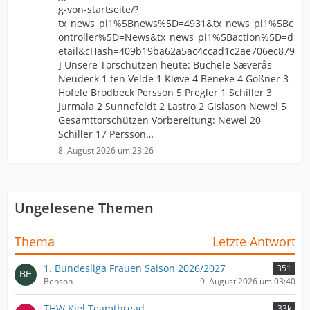
g-von-startseite/?
tx_news_pi1%5Bnews%5D=4931&tx_news_pi1%5Bc
ontroller%5D=News&tx_news_pi1%5Baction%5D=d
etail&cHash=409b19ba62a5ac4ccad1c2ae706ec879
] Unsere Torschützen heute: Buchele Sæverås
Neudeck 1 ten Velde 1 Kløve 4 Beneke 4 Goßner 3
Hofele Brodbeck Persson 5 Pregler 1 Schiller 3
Jurmala 2 Sunnefeldt 2 Lastro 2 Gislason Newel 5
Gesamttorschützen Vorbereitung: Newel 20
Schiller 17 Persson…
8. August 2026 um 23:26
Ungelesene Themen
Thema
Letzte Antwort
1. Bundesliga Frauen Saison 2026/2027
351
Benson
9. August 2026 um 03:40
THW Kiel Teamthread
33k