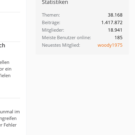
Statistiken
Themen
38.168
Beiträge
1.417.872
Mitglieder
18.941
Meiste Benutzer online
185
ch
Neuestes Mitglied
woody1975
ellen
or ein
ielen
 nunmal im
ngreifen
er Fehler