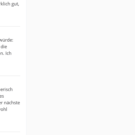
klich gut,
 würde:
 die
n. Ich
erisch
es
er nächste
wohl