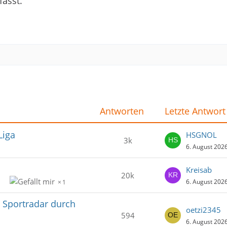
fasst.
Antworten
Letzte Antwort
Liga
HSGNOL
3k
6. August 202
Kreisab
20k
6. August 202
1
 Sportradar durch
oetzi2345
594
6. August 202