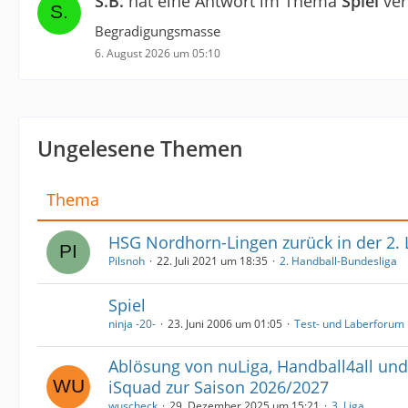
S.B.
hat eine Antwort im Thema
Spiel
ver
Begradigungsmasse
6. August 2026 um 05:10
Ungelesene Themen
Thema
HSG Nordhorn-Lingen zurück in der 2. 
Pilsnoh
22. Juli 2021 um 18:35
2. Handball-Bundesliga
Spiel
ninja -20-
23. Juni 2006 um 01:05
Test- und Laberforum
Ablösung von nuLiga, Handball4all und
iSquad zur Saison 2026/2027
wuscheck
29. Dezember 2025 um 15:21
3. Liga