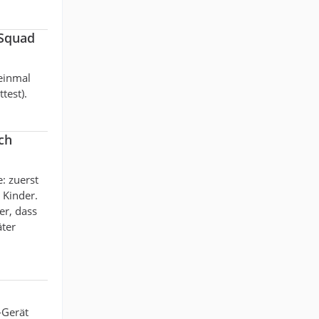
iSquad
 einmal
test).
ch
e: zuerst
 Kinder.
er, dass
äter
-Gerät