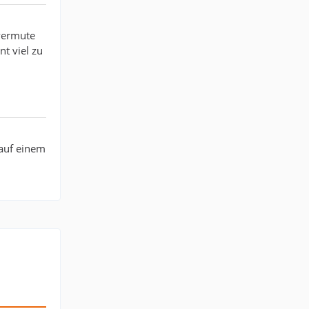
 vermute
t viel zu
n
 auf einem