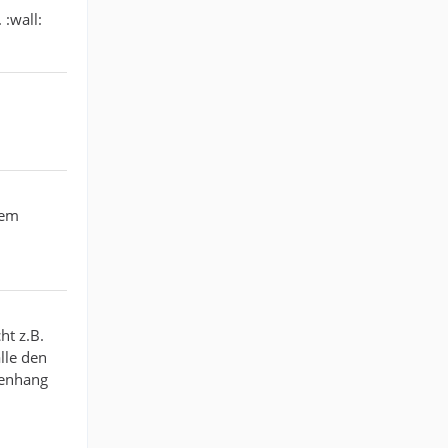
 :wall:
dem
ht z.B.
lle den
menhang