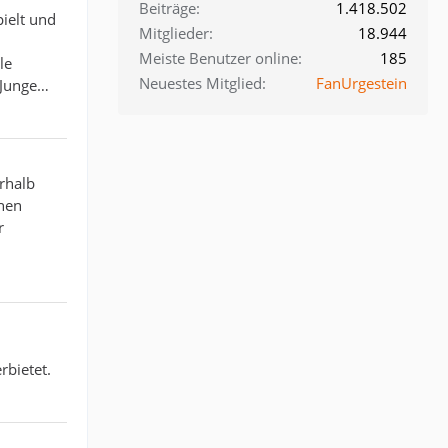
Beiträge
1.418.502
pielt und
Mitglieder
18.944
Meiste Benutzer online
185
le
Neuestes Mitglied
FanUrgestein
 Junge…
erhalb
chen
r
rbietet.