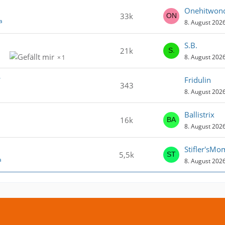
Onehitwon
33k
a
8. August 202
S.B.
21k
8. August 202
1
7
Fridulin
343
8. August 202
Ballistrix
16k
8. August 202
Stifler'sMo
5,5k
a
8. August 202