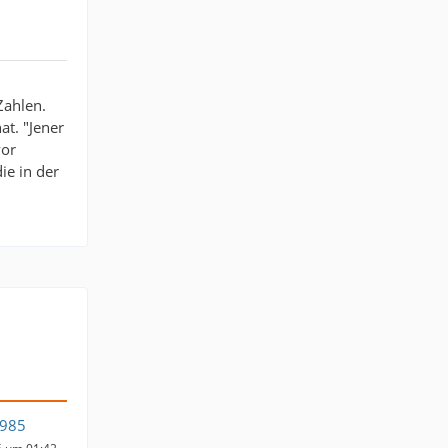
.
Zahlen.
at. "Jener
vor
ie in der
1985