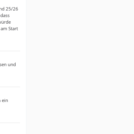
und 25/26
 dass
würde
 am Start
isen und
 ein