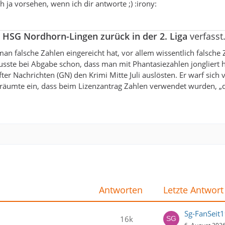
 ja vorsehen, wenn ich dir antworte ;) :irony:
a
HSG Nordhorn-Lingen zurück in der 2. Liga
verfasst
an falsche Zahlen eingereicht hat, vor allem wissentlich falsche 
sste bei Abgabe schon, dass man mit Phantasiezahlen jongliert h
r Nachrichten (GN) den Krimi Mitte Juli auslösten. Er warf sich 
d räumte ein, dass beim Lizenzantrag Zahlen verwendet wurden, „d
Antworten
Letzte Antwort
Sg-FanSeit
16k