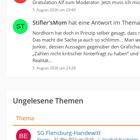
Gratulation Alf zum Moderator. Jetzt muss ich mich
5. August 2026 um 23:40
Stifler'sMom
hat eine Antwort im Them
Nordhorn hat doch in Prinzip selber gesagt, dass m
Das macht die Sache ja auch so schlimm... Man wu
Jonker, dessen Aussagen gegenüber den Grafschafte
„Zahlen nicht kritischer hinterfragt zu haben“ un
Realität…
5. August 2026 um 23:28
Ungelesene Themen
Thema
SG Flensburg-Handewitt
Beuger
31. Mai 2013 um 19:33
1. Handball-Bundesliga