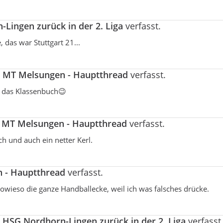
Lingen zurück in der 2. Liga
verfasst.
 das war Stuttgart 21...
a
MT Melsungen - Hauptthread
verfasst.
r das Klassenbuch😉
a
MT Melsungen - Hauptthread
verfasst.
ch und auch ein netter Kerl.
 - Hauptthread
verfasst.
 sowieso die ganze Handballecke, weil ich was falsches drücke.
a
HSG Nordhorn-Lingen zurück in der 2. Liga
verfasst