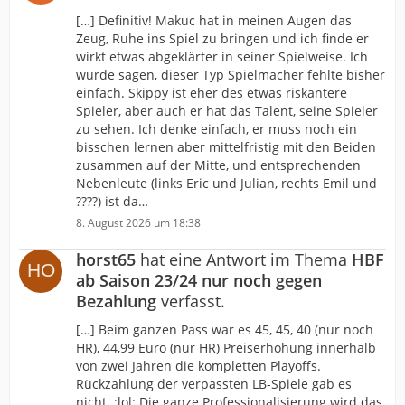
[…] Definitiv! Makuc hat in meinen Augen das
Zeug, Ruhe ins Spiel zu bringen und ich finde er
wirkt etwas abgeklärter in seiner Spielweise. Ich
würde sagen, dieser Typ Spielmacher fehlte bisher
einfach. Skippy ist eher des etwas riskantere
Spieler, aber auch er hat das Talent, seine Spieler
zu sehen. Ich denke einfach, er muss noch ein
bisschen lernen aber mittelfristig mit den Beiden
zusammen auf der Mitte, und entsprechenden
Nebenleute (links Eric und Julian, rechts Emil und
????) ist da…
8. August 2026 um 18:38
horst65
hat eine Antwort im Thema
HBF
ab Saison 23/24 nur noch gegen
Bezahlung
verfasst.
[…] Beim ganzen Pass war es 45, 45, 40 (nur noch
HR), 44,99 Euro (nur HR) Preiserhöhung innerhalb
von zwei Jahren die kompletten Playoffs.
Rückzahlung der verpassten LB-Spiele gab es
nicht. :lol: Die ganze Professionalisierung wird das