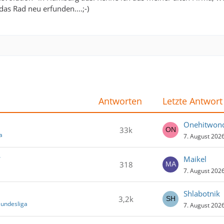
 Rad neu erfunden....;-)
Antworten
Letzte Antwort
Onehitwon
33k
a
7. August 202
7
Maikel
318
7. August 202
Shlabotnik
3,2k
Bundesliga
7. August 202