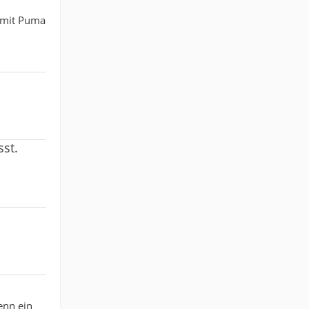
t mit Puma
sst.
enn ein