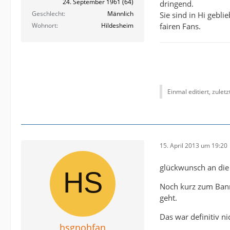
24. September 1961 (64)
dringend.
Geschlecht
Männlich
Sie sind in Hi gebl
fairen Fans.
Wohnort
Hildesheim
Einmal editiert, zulet
15. April 2013 um 19:20
glückwunsch an die 
Noch kurz zum Banne
geht.
Das war definitiv ni
hsgnohfan