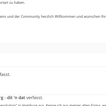
rtart zu haben.
ams und der Community herzlich Willkommen und wünschen Ihn
fasst.
 - dit 'n dat
verfasst.
 "Revolution" in Hamburg aus. Kenne ich aus meiner alten Firma, w