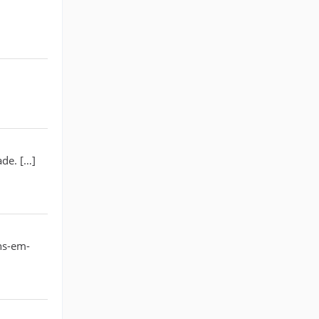
de. […]
ns-em-