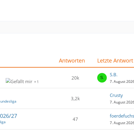
!
Antworten
Letzte Antwort
S.B.
20k
7. August 202
1
Crusty
3,2k
Bundesliga
7. August 202
2026/27
foerdefuch
47
liga
7. August 202