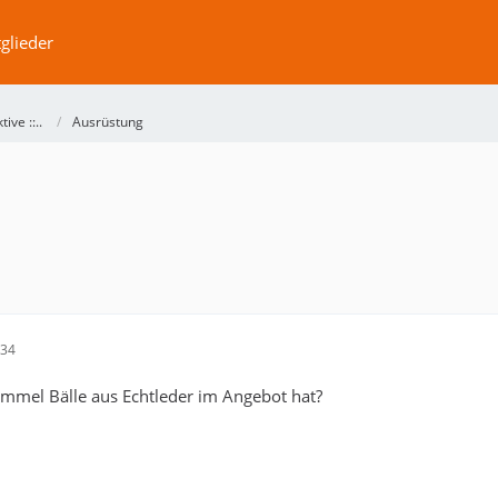
glieder
ktive ::..
Ausrüstung
:34
mel Bälle aus Echtleder im Angebot hat?