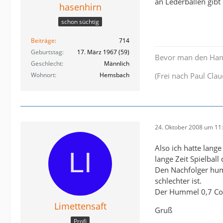
an Lederbällen gib
hasenhirn
schon süchtig
Beiträge
714
Geburtstag
17. März 1967 (59)
Bevor man den Handb
Geschlecht
Männlich
Wohnort
Hemsbach
(Frei nach Paul Clau
24. Oktober 2008 um 11
Also ich hatte lang
lange Zeit Spielball
Den Nachfolger hum
schlechter ist.
Der Hummel 0,7 Conc
Limettensaft
Gruß
Profi