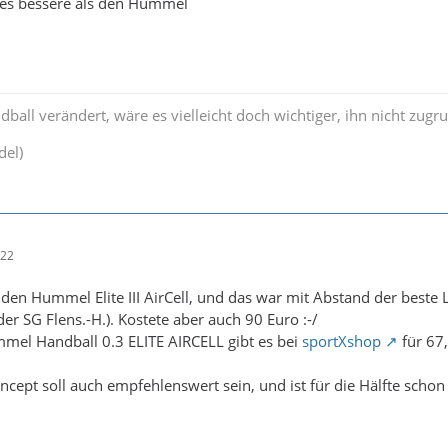
t es bessere als den Hummel
all verändert, wäre es vielleicht doch wichtiger, ihn nicht zugru
del)
:22
e den Hummel Elite III AirCell, und das war mit Abstand der beste
 der SG Flens.-H.). Kostete aber auch 90 Euro :-/
mel Handball 0.3 ELITE AIRCELL gibt es bei
sportXshop
für 67,
ept soll auch empfehlenswert sein, und ist für die Hälfte schon