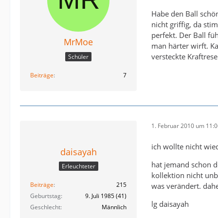
Habe den Ball schön
nicht griffig, da st
perfekt. Der Ball fü
MrMoe
man härter wirft. K
versteckte Kraftrese
Schüler
Beiträge
7
1. Februar 2010 um 11:
ich wollte nicht wie
daisayah
hat jemand schon de
Erleuchteter
kollektion nicht unb
Beiträge
215
was verändert. dahe
Geburtstag
9. Juli 1985 (41)
lg daisayah
Geschlecht
Männlich