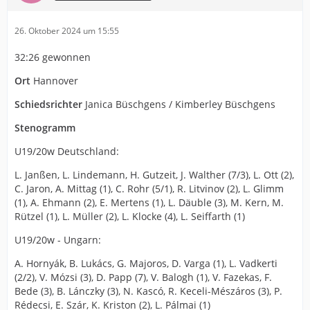
26. Oktober 2024 um 15:55
32:26 gewonnen
Ort
Hannover
Schiedsrichter
Janica Büschgens / Kimberley Büschgens
Stenogramm
U19/20w Deutschland:
L. Janßen, L. Lindemann, H. Gutzeit, J. Walther (7/3), L. Ott (2),
C. Jaron, A. Mittag (1), C. Rohr (5/1), R. Litvinov (2), L. Glimm
(1), A. Ehmann (2), E. Mertens (1), L. Däuble (3), M. Kern, M.
Rützel (1), L. Müller (2), L. Klocke (4), L. Seiffarth (1)
U19/20w - Ungarn:
A. Hornyák, B. Lukács, G. Majoros, D. Varga (1), L. Vadkerti
(2/2), V. Mózsi (3), D. Papp (7), V. Balogh (1), V. Fazekas, F.
Bede (3), B. Lánczky (3), N. Kascó, R. Keceli-Mészáros (3), P.
Rédecsi, E. Szár, K. Kriston (2), L. Pálmai (1)