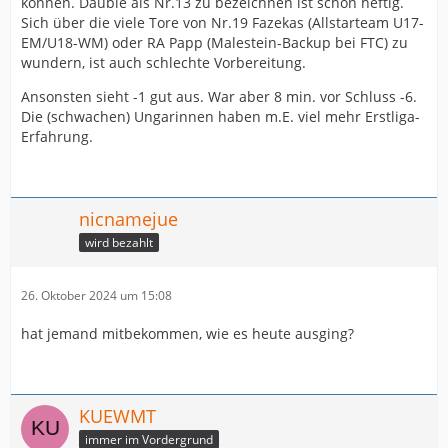
können. Däuble als Nr.13 zu bezeichnen ist schon heftig.
Sich über die viele Tore von Nr.19 Fazekas (Allstarteam U17-
EM/U18-WM) oder RA Papp (Malestein-Backup bei FTC) zu
wundern, ist auch schlechte Vorbereitung.
Ansonsten sieht -1 gut aus. War aber 8 min. vor Schluss -6.
Die (schwachen) Ungarinnen haben m.E. viel mehr Erstliga-
Erfahrung.
nicnamejue
wird bezahlt
26. Oktober 2024 um 15:08
hat jemand mitbekommen, wie es heute ausging?
KUEWMT
immer im Vordergrund