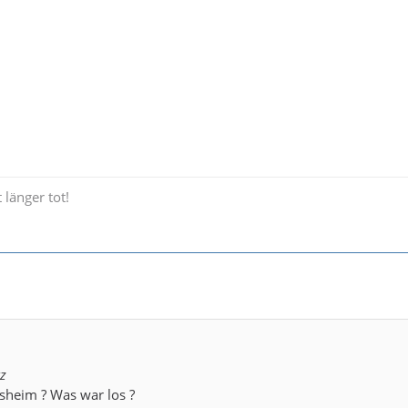
t länger tot!
tz
heim ? Was war los ?