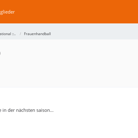
glieder
ational ::..
Frauenhandball
0
 in der nächsten saison...