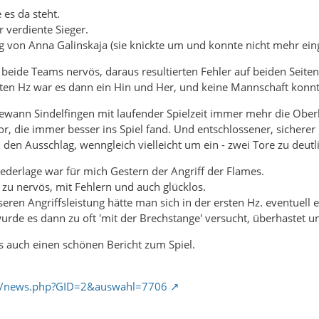
es da steht.
r verdiente Sieger.
ng von Anna Galinskaja (sie knickte um und konnte nicht mehr ein
 beide Teams nervös, daraus resultierten Fehler auf beiden Seiten
ten Hz war es dann ein Hin und Her, und keine Mannschaft konnt
gewann Sindelfingen mit laufender Spielzeit immer mehr die Obe
or, die immer besser ins Spiel fand. Und entschlossener, sicherer
 den Ausschlag, wenngleich vielleicht um ein - zwei Tore zu deutl
iederlage war für mich Gestern der Angriff der Flames.
t zu nervös, mit Fehlern und auch glücklos.
seren Angriffsleistung hätte man sich in der ersten Hz. eventuell
wurde es dann zu oft 'mit der Brechstange' versucht, überhastet
ns auch einen schönen Bericht zum Spiel.
de/news.php?GID=2&auswahl=7706