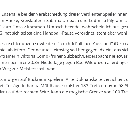
 Ensehalle bei der Verabschiedung dreier verdienter Spielerinn
in Hanke, Kreisläuferin Sabrina Umbach und Ludmilla Pilgram. Di
G zum Einsatz kommen. Umbach beendet wahrscheinlich aus gesu
G, hat sich selbst eine Handball-Pause verordnet, steht aber wohl
erabschiedungen sowie dem "feuchtfröhlichen Ausstand" (Derx) w
iel abliefern. Der neunte Heimsieg soll her gegen Idstein, das sich
lertrainerin Viktoria Como (früher Sulzbach/Leidersbach) nie et
nnen bei ihrer 20:33-Niederlage gegen Bad Wildungen allerdings 
m Weg zur Meisterschaft war.
 morgen auf Rückraumspielerin Vilte Duknauskaite verzichten, 
 Torjägerin Karina Mühlhausen (bisher 183 Treffer, davon 58 Si
ant auf der rechten Seite, kann die magische Grenze von 100 Treff