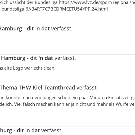
at-Schlusslicht der Bundesliga https://www.lvz.de/sport/regional/hc
ht-der-bundesliga-6AB4RT7C7BCDRMCETU54YPPI24.html
amburg - dit 'n dat
verfasst.
Hamburg - dit 'n dat
verfasst.
s alte Logo war echt clean.
m Thema
THW Kiel Teamthread
verfasst.
ison könnte man dem Jungen schon ein paar Minuten Einsatzzeit g
de ich. Viel falsch machen kann er ja nicht und mehr als Würfe v
rg - dit 'n dat
verfasst.