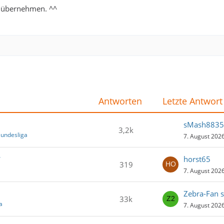
n übernehmen. ^^
Antworten
Letzte Antwort
sMash8835
3,2k
Bundesliga
7. August 202
7
horst65
319
7. August 202
Zebra-Fan s
33k
a
7. August 202