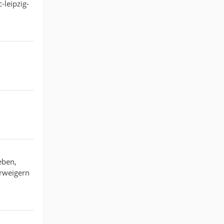
-leipzig-
eben,
erweigern