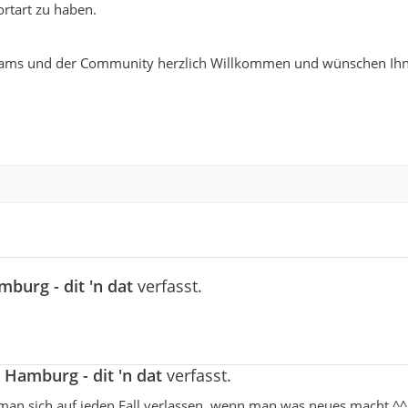
rtart zu haben.
ams und der Community herzlich Willkommen und wünschen Ihn
burg - dit 'n dat
verfasst.
 Hamburg - dit 'n dat
verfasst.
man sich auf jeden Fall verlassen, wenn man was neues macht.^^