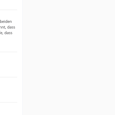
 beiden
hnt, dass
fe, dass