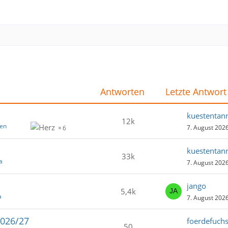
Antworten
Letzte Antwort
kuestentan
12k
ien
7. August 202
6
kuestentan
33k
a
7. August 202
jango
5,4k
a
7. August 202
2026/27
foerdefuch
50