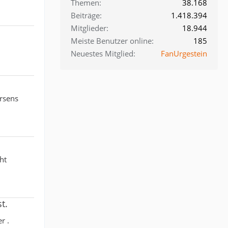
Themen
38.168
Beiträge
1.418.394
Mitglieder
18.944
Meiste Benutzer online
185
Neuestes Mitglied
FanUrgestein
orsens
ht
t.
r .