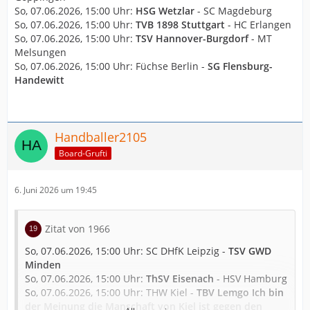
So, 07.06.2026, 15:00 Uhr:
HSG Wetzlar
- SC Magdeburg
So, 07.06.2026, 15:00 Uhr:
TVB 1898 Stuttgart
- HC Erlangen
So, 07.06.2026, 15:00 Uhr:
TSV Hannover-Burgdorf
- MT
Melsungen
So, 07.06.2026, 15:00 Uhr: Füchse Berlin -
SG Flensburg-
Handewitt
Handballer2105
Board-Grufti
6. Juni 2026 um 19:45
Zitat von 1966
So, 07.06.2026, 15:00 Uhr: SC DHfK Leipzig -
TSV GWD
Minden
So, 07.06.2026, 15:00 Uhr:
ThSV Eisenach
- HSV Hamburg
So, 07.06.2026, 15:00 Uhr: THW Kiel -
TBV Lemgo Ich bin
der Meinung die Manschaft von Kiel ist gegen den