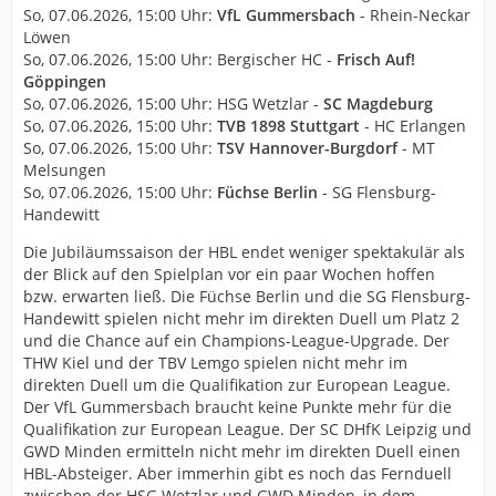
So, 07.06.2026, 15:00 Uhr:
VfL Gummersbach
- Rhein-Neckar
Löwen
So, 07.06.2026, 15:00 Uhr: Bergischer HC -
Frisch Auf!
Göppingen
So, 07.06.2026, 15:00 Uhr: HSG Wetzlar -
SC Magdeburg
So, 07.06.2026, 15:00 Uhr:
TVB 1898 Stuttgart
- HC Erlangen
So, 07.06.2026, 15:00 Uhr:
TSV Hannover-Burgdorf
- MT
Melsungen
So, 07.06.2026, 15:00 Uhr:
Füchse Berlin
- SG Flensburg-
Handewitt
Die Jubiläumssaison der HBL endet weniger spektakulär als
der Blick auf den Spielplan vor ein paar Wochen hoffen
bzw. erwarten ließ. Die Füchse Berlin und die SG Flensburg-
Handewitt spielen nicht mehr im direkten Duell um Platz 2
und die Chance auf ein Champions-League-Upgrade. Der
THW Kiel und der TBV Lemgo spielen nicht mehr im
direkten Duell um die Qualifikation zur European League.
Der VfL Gummersbach braucht keine Punkte mehr für die
Qualifikation zur European League. Der SC DHfK Leipzig und
GWD Minden ermitteln nicht mehr im direkten Duell einen
HBL-Absteiger. Aber immerhin gibt es noch das Fernduell
zwischen der HSG Wetzlar und GWD Minden, in dem