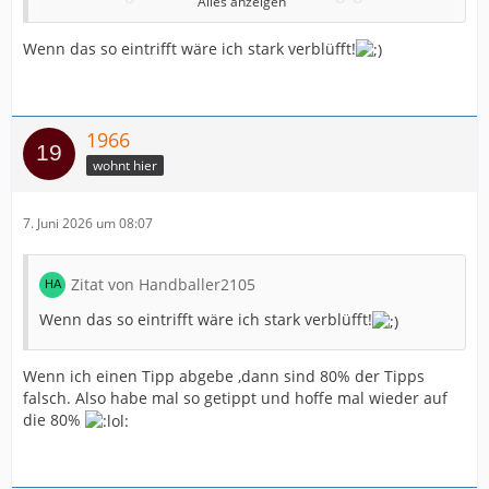
Alles anzeigen
Trainer
So, 07.06.2026, 15:00 Uhr:
VfL Gummersbach
- Rhein-
Wenn das so eintrifft wäre ich stark verblüfft!
Neckar Löwen
So, 07.06.2026, 15:00 Uhr:
Bergischer HC
- Frisch Auf!
Göppingen
So, 07.06.2026, 15:00 Uhr:
HSG Wetzlar
- SC Magdeburg
1966
So, 07.06.2026, 15:00 Uhr:
TVB 1898 Stuttgart
- HC
wohnt hier
Erlangen
So, 07.06.2026, 15:00 Uhr:
TSV Hannover-Burgdorf
- MT
Melsungen
7. Juni 2026 um 08:07
So, 07.06.2026, 15:00 Uhr: Füchse Berlin -
SG Flensburg-
Handewitt
Zitat von Handballer2105
Wenn das so eintrifft wäre ich stark verblüfft!
Wenn ich einen Tipp abgebe ,dann sind 80% der Tipps
falsch. Also habe mal so getippt und hoffe mal wieder auf
die 80%