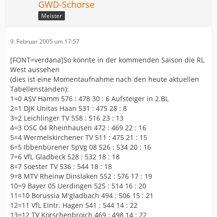
GWD-Schorse
Meister
9. Februar 2005 um 17:57
[FONT=verdana]So könnte in der kommenden Saison die RL
West aussehen
(dies ist eine Momentaufnahme nach den heute aktuellen
Tabellenständen):
1=0 ASV Hamm 576 : 478 30 : 6 Aufsteiger in 2.BL
2=1 DJK Unitas Haan 531 : 475 28 : 8
3=2 Leichlinger TV 558 : 516 23 : 13
4=3 OSC 04 Rheinhausen 472 : 469 22 : 16
5=4 Wermelskirchener TV 511 : 475 21 : 15
6=5 Ibbenbürener SpVg 08 526 : 534 20 : 16
7=6 VfL Gladbeck 528 : 532 18 : 18
8=7 Soester TV 536 : 544 18 : 18
9=8 MTV Rheinw Dinslaken 552 : 576 17 : 19
10=9 Bayer 05 Uerdingen 525 : 514 16 : 20
11=10 Borussia M'gladbach 494 : 506 15 : 21
12=11 VfL Eintr. Hagen 541 : 544 14 : 22
13=12 TV Korschenbroich 469 : 498 14 : 22