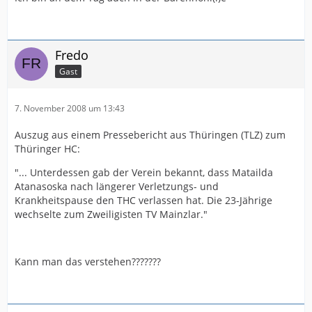
wobei ich ''fürchte'', dass es der Schwaniwolli mehr mit
den Bären hält.
Fredo
Anyway...ich denke es gibt am Samstag gegen 17:30 /
Gast
18:00 Uhr eine kleine 'Völkerwanderung' von Bensheim
nach Ketsch....
7. November 2008 um 13:43
Ich werde der dadurch überfüllten A5 entgehen und
locker über'n Berg nach Ketsch kommen
Auszug aus einem Pressebericht aus Thüringen (TLZ) zum
see you all there...
Thüringer HC:
"... Unterdessen gab der Verein bekannt, dass Matailda
Atanasoska nach längerer Verletzungs- und
Krankheitspause den THC verlassen hat. Die 23-Jährige
wechselte zum Zweiligisten TV Mainzlar."
Kann man das verstehen???????