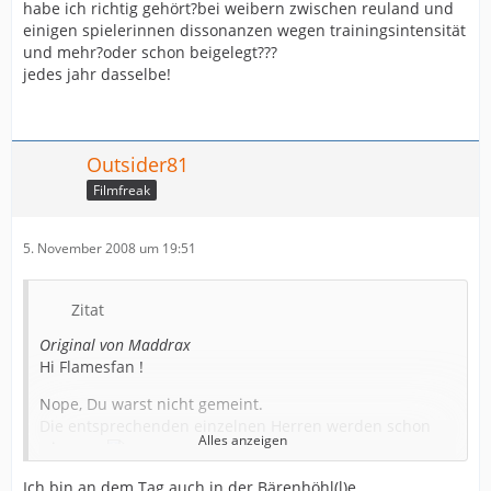
habe ich richtig gehört?bei weibern zwischen reuland und
einigen spielerinnen dissonanzen wegen trainingsintensität
und mehr?oder schon beigelegt???
jedes jahr dasselbe!
Outsider81
Filmfreak
5. November 2008 um 19:51
Zitat
Original von Maddrax
Hi Flamesfan !
Nope, Du warst nicht gemeint.
Die entsprechenden einzelnen Herren werden schon
Alles anzeigen
wissen...
Ich bin an dem Tag auch in der Bärenhöhl(l)e