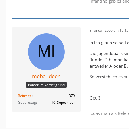
Infantino gab es a
8. Januar 2009 um 15:15
Ja ich glaub so soll
Die Jugendqualis si
Runde. D.h. man kan
entweder A oder B.
meba ideen
So versteh ich es auf
immer im Vordergrund
Beiträge
379
Geuß
Geburtstag
10. September
...das man als Refe