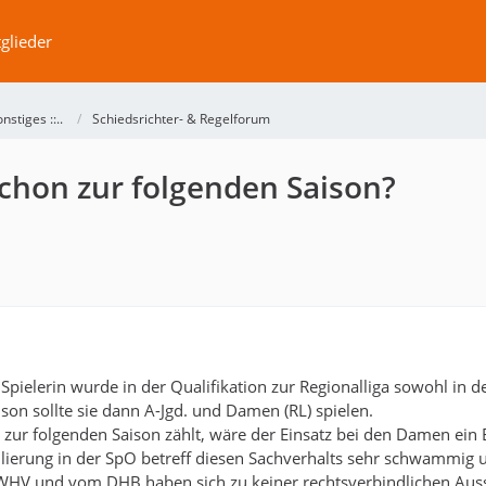
glieder
Sonstiges ::..
Schiedsrichter- & Regelforum
schon zur folgenden Saison?
 Spielerin wurde in der Qualifikation zur Regionalliga sowohl in de
son sollte sie dann A-Jgd. und Damen (RL) spielen.
zur folgenden Saison zählt, wäre der Einsatz bei den Damen ein Ei
ulierung in der SpO betreff diesen Sachverhalts sehr schwammig u
HV und vom DHB haben sich zu keiner rechtsverbindlichen Aussa