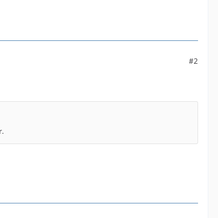
#2
r.