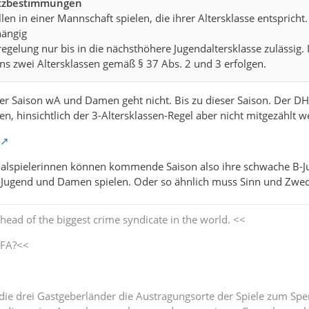
utzbestimmungen
llen in einer Mannschaft spielen, die ihrer Altersklasse entspricht.
hängig
egelung nur bis in die nächsthöhere Jugendaltersklasse zulässig. In
ns zwei Altersklassen gemäß § 37 Abs. 2 und 3 erfolgen.
er Saison wA und Damen geht nicht. Bis zu dieser Saison. Der DHB
n, hinsichtlich der 3-Altersklassen-Regel aber nicht mitgezählt w
alspielerinnen können kommende Saison also ihre schwache B-Jug
-Jugend und Damen spielen. Oder so ähnlich muss Sinn und Zwec
ead of the biggest crime syndicate in the world. <<
IFA?<<
ie drei Gastgeberländer die Austragungsorte der Spiele zum Spe