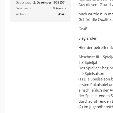
Geburtstag
2. Dezember 1968 (57)
Aus diesem Grund w
Geschlecht
Männlich
Mich würde nun mal
Wohnort
64546
Gehört die Qualifik
Gruß
Sieglander
Hier der betreffende
Abschnitt III – Spiel
§ 8 Spieljahr
Das Spieljahr begin
§ 9 Spielsaison
(1) Die Spielsaison
ersten Pokalspiel u
einschließlich der 
der Spielleitenden S
durchzuführenden E
(2) Im Jugendbereic