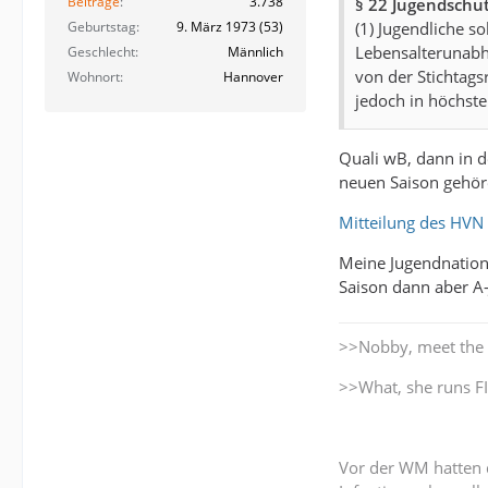
Beiträge
3.738
§ 22 Jugendsch
(1) Jugendliche so
Geburtstag
9. März 1973 (53)
Lebensalterunab
Geschlecht
Männlich
von der Stichtagsr
Wohnort
Hannover
jedoch in höchste
Quali wB, dann in d
neuen Saison gehöre
Mitteilung des HVN
Meine Jugendnation
Saison dann aber A
>>Nobby, meet the h
>>What, she runs F
Vor der WM hatten d