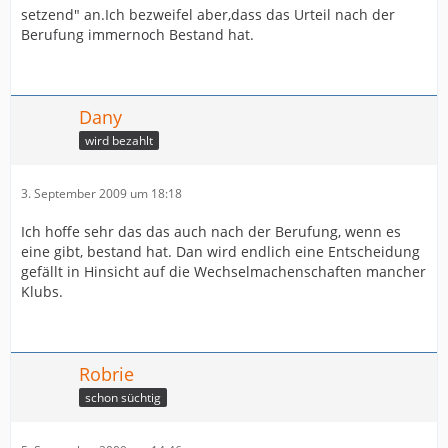
zu verpflichten, weder national noch international",
setzend" an.Ich bezweifel aber,dass das Urteil nach der
heißt es in einer Stellungnahme der FIFA.
Berufung immernoch Bestand hat.
Der Vorwurf: Der Klub habe den Spieler zum Wechsel
und damit zum Vertragsbruch angehalten. Kakuta, der
in seiner ersten Saison bei den Blues bester Torschütze
Dany
des Nachwuchsteam war und seit einer schweren
Knöchelverletzung im Februar pausiert, wurde für vier
wird bezahlt
Monate gesperrt und muss eine Strafe in Höhe von
780.000 Euro zahlen. Dafür haften die Engländer, die
3. September 2009 um 18:18
darüber hinaus noch eine Ausbildungsentschädigung
von 130.000 Euro an Lens zahlen müssen.
Ich hoffe sehr das das auch nach der Berufung, wenn es
Chelsea kündigte eine baldige Stellungnahme an. Der
eine gibt, bestand hat. Dan wird endlich eine Entscheidung
Klub kann gegen den Entscheid beim Internationalen
gefällt in Hinsicht auf die Wechselmachenschaften mancher
Sportgerichtshof in Lausanne Berufung einlegen.
Klubs.
Robrie
schon süchtig