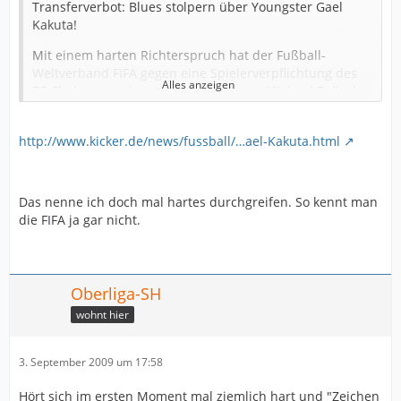
Transferverbot: Blues stolpern über Youngster Gael
Kakuta!
Mit einem harten Richterspruch hat der Fußball-
Weltverband FIFA gegen eine Spielerverpflichtung des
Alles anzeigen
FC Chelsea reagiert. Weil der Klub von Michael Ballack
im Jahr 2007 den französischen U-Nationalspieler Gael
Kakuta nach Meinung des Verbandes unrechtmäßig
http://www.kicker.de/news/fussball/…ael-Kakuta.html
vom RC Lens an die Stamford Bridge lotste, darf er in
den kommenden beiden Transferperioden keinen
Spielerwechsel tätigen!
Das nenne ich doch mal hartes durchgreifen. So kennt man
Sowohl im Winter 2009/10 als auch im kommenden
die FIFA ja gar nicht.
Sommer 2010 dürfen sich keine Spieler dem Londoner
Premier-League-Vertreter anschließen. Dies gilt für
Akteure aus dem In- und Ausland.
Oberliga-SH
Der RC Lens hatte sich nicht mit dem Wechsel Kakutas
nach Chelsea einverstanden gezeigt und bei der FIFA
wohnt hier
Beschwerde wegen Vertragsbruchs eingereicht. Die
Schlichtungskammer des Weltverbandes gab den
3. September 2009 um 17:58
Nordfranzosen Recht. "Chelsea ist es in den
kommenden beiden Transferperioden untersagt, Spieler
Hört sich im ersten Moment mal ziemlich hart und "Zeichen