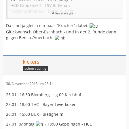
HCD Gröbenzell - TSV Birkenau
Neckarsulmer SU - DJK/MJC Trier
Alles anzeigen
TV Strombach - SG Bruchköbel
TV Bassenheim - SC Greven 09
Da sind ja gleich ein paar "Kracher" dabei.
TuS Drolshagen - TV Beyeröhde
Glückwunsch Ober-Eschbach - und in der 2. Runde dann
Tura Bergkamen - Borussia Dortmund
gegen Bensh./Auerbach.
MTV Altlandsberg - BSV Sachsen Zwickau
Magdeburger SV 90 - Bad Wildungen Vipers
SV Union Halle-Neustadt - SG 09 Kirchhof
kickers
SV Aufbau Altenburg - Füchse Berlin
HSG Hannover-West - SV Henstedt-Ulzburg
schon süchtig
AMTV Hamburg - SV GW Schwerin
TV Oyten - TSV Travemünde
30. November 2013 um 23:14
TuS Altwarmbüchen - TSV Nord Harrislee
SVG Celle - SGH Rosengarten-Buchholz
25.01., 16:30 Blomberg - sg 09 Kirchhof
Freilos: SHV Oschatz, TSG Ober-Eschbach
25.01., 18:00 THC - Bayer Leverkusen
26.01., 15:00 BUX - Bietigheim
Schade ,dass die Tussies nicht in Altwarmbüchen
27.01. (Montag
), 19:00 Göppingen - HCL
spielen