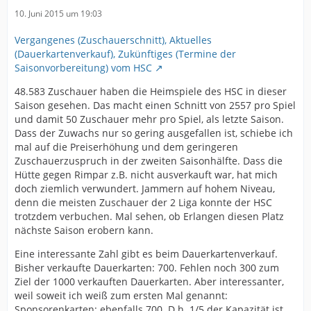
10. Juni 2015 um 19:03
Vergangenes (Zuschauerschnitt), Aktuelles
(Dauerkartenverkauf), Zukünftiges (Termine der
Saisonvorbereitung) vom HSC
48.583 Zuschauer haben die Heimspiele des HSC in dieser
Saison gesehen. Das macht einen Schnitt von 2557 pro Spiel
und damit 50 Zuschauer mehr pro Spiel, als letzte Saison.
Dass der Zuwachs nur so gering ausgefallen ist, schiebe ich
mal auf die Preiserhöhung und dem geringeren
Zuschauerzuspruch in der zweiten Saisonhälfte. Dass die
Hütte gegen Rimpar z.B. nicht ausverkauft war, hat mich
doch ziemlich verwundert. Jammern auf hohem Niveau,
denn die meisten Zuschauer der 2 Liga konnte der HSC
trotzdem verbuchen. Mal sehen, ob Erlangen diesen Platz
nächste Saison erobern kann.
Eine interessante Zahl gibt es beim Dauerkartenverkauf.
Bisher verkaufte Dauerkarten: 700. Fehlen noch 300 zum
Ziel der 1000 verkauften Dauerkarten. Aber interessanter,
weil soweit ich weiß zum ersten Mal genannt:
Sponsorenkarten: ebenfalls 700. D.h. 1/5 der Kapazität ist