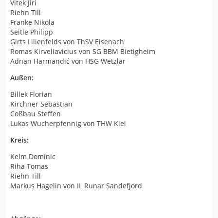
Vitek Jiri
Riehn Till
Franke Nikola
Seitle Philipp
Ģirts Lilienfelds von ThSV Eisenach
Romas Kirveliavicius von SG BBM Bietigheim
Adnan Harmandić von HSG Wetzlar
Außen:
Billek Florian
Kirchner Sebastian
Coßbau Steffen
Lukas Wucherpfennig von THW Kiel
Kreis:
Kelm Dominic
Riha Tomas
Riehn Till
Markus Hagelin von IL Runar Sandefjord