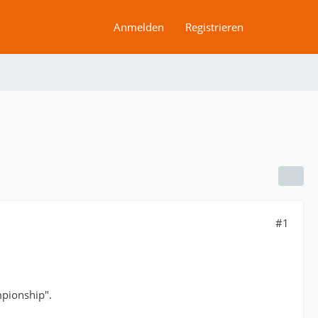
Anmelden
Registrieren
#1
mpionship".