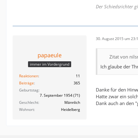
Der Schiedsrichter g
30. August 2015 um 23:
papaeule
Zitat von nils
immer im Vordergrund
Ich glaube der Th
Reaktionen
11
Beiträge
365
Danke für den Hinw
Geburtstag
7. September 1954 (71)
Hatte zwar ein solc
Geschlecht
Männlich
Dank auch an den "gu
Wohnort
Heidelberg