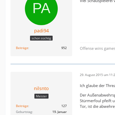
Viel Schauspielerei
padi94
schon süchtig
Beiträge
952
Offense wins games
29. August 2015 um 11:
Ich glaube der Thre
nilsnto
Der Außenabwehrspie
Meister
Stürmerfoul pfeift 
Beiträge
127
Tor, ist die abwehr
Geburtstag
19. Januar