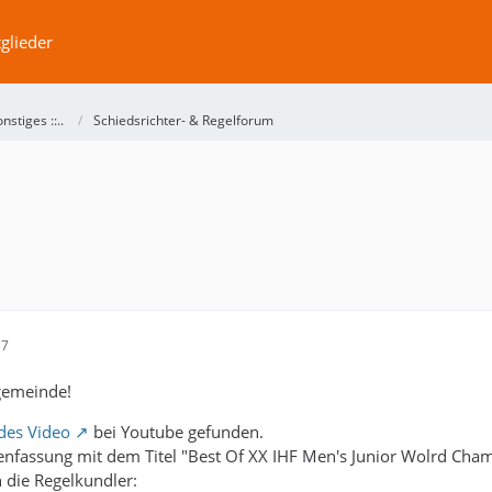
glieder
Sonstiges ::..
Schiedsrichter- & Regelforum
17
gemeinde!
des Video
bei Youtube gefunden.
enfassung mit dem Titel "Best Of XX IHF Men's Junior Wolrd Cha
 die Regelkundler: