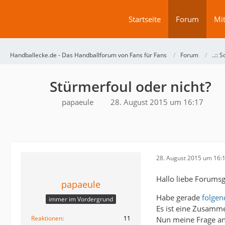
Startseite
Forum
Mit
Handballecke.de - Das Handballforum von Fans für Fans
Forum
..:: 
Stürmerfoul oder nicht?
papaeule
28. August 2015 um 16:17
28. August 2015 um 16:
Hallo liebe Forums
papaeule
Habe gerade
folgen
immer im Vordergrund
Es ist eine Zusamm
Reaktionen
11
Nun meine Frage an