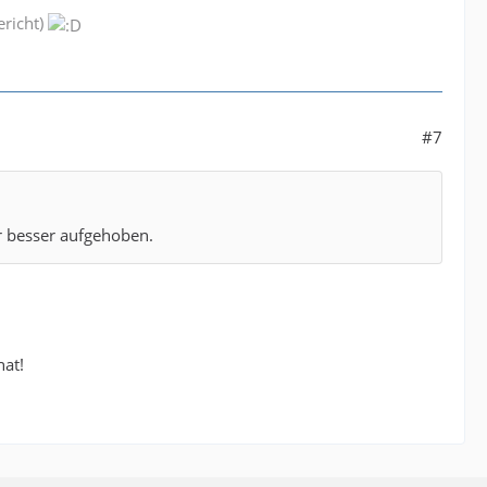
richt)
#7
r besser aufgehoben.
hat!