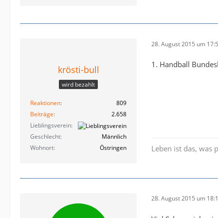
28. August 2015 um 17:
1. Handball Bundesl
krösti-bull
wird bezahlt
Reaktionen
809
Beiträge
2.658
Lieblingsverein
Geschlecht
Männlich
Wohnort
Östringen
Leben ist das, was 
28. August 2015 um 18: