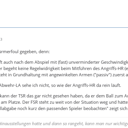
23
Stürmerfoul gegeben, denn:
uft auch nach dem Abspiel mit (fast) unverminderter Geschwindig
r begeht keine Regelwidrigkeit beim Mitführen des Angriffs-HR (er
teht in Grundhaltung mit angewinkelten Armen ("passiv") zuerst
Abwehr-LA sehe ich nicht, so wie der Angriffs-HR da rein läuft.
ann der TSR das gar nicht gesehen haben, da er dem Ball zum Auß
 am Platze. Der FSR steht zu weit von der Situation weg und hätt
labgabe noch kurz den passenden Spieler beobachten" zeigt sich 
nausstellungen hatte und dann so rangeht, kann man nur wichtig