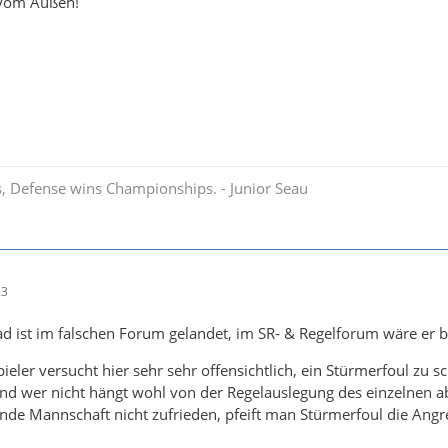
 vom Außen!
, Defense wins Championships. - Junior Seau
23
ad ist im falschen Forum gelandet, im SR- & Regelforum wäre er 
ler versucht hier sehr sehr offensichtlich, ein Stürmerfoul zu sc
und wer nicht hängt wohl von der Regelauslegung des einzelnen 
ende Mannschaft nicht zufrieden, pfeift man Stürmerfoul die Angre