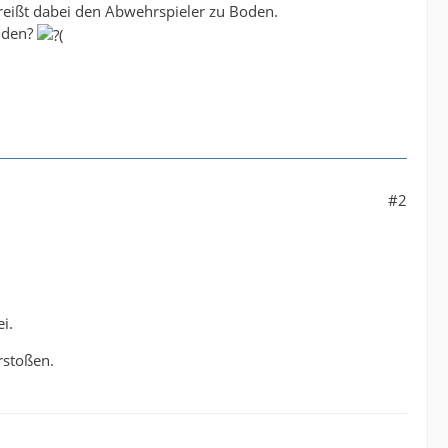
 reißt dabei den Abwehrspieler zu Boden.
eiden?
#2
i.
rstoßen.