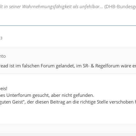
ilt in seiner Wahrnehmungsfähigkeit als unfehlbar...
(DHB-Bundesge
13
nto
read ist im falschen Forum gelandet, im SR- & Regelforum wäre e
eis!
hes Unterforum gesucht, aber nicht gefunden.
ten Geist", der diesen Beitrag an die richtige Stelle verschoben 