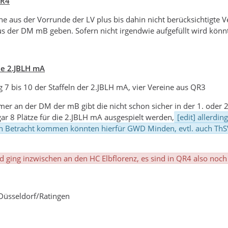
QR4
ne aus der Vorrunde der LV plus bis dahin nicht berücksichtigt
s der DM mB geben. Sofern nicht irgendwie aufgefüllt wird könnt
die 2.JBLH mA
 7 bis 10 der Staffeln der 2.JBLH mA, vier Vereine aus QR3
mer an der DM der mB gibt die nicht schon sicher in der 1. oder
r 8 Plätze für die 2.JBLH mA ausgespielt werden,
[edit] allerdin
n Betracht kommen könnten hierfür GWD Minden, evtl. auch ThSV
rd ging inzwischen an den HC Elbflorenz, es sind in QR4 also noch
 Düsseldorf/Ratingen