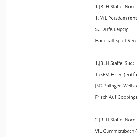
1.JBLH Staffel Nord:
1. VfL Potsdam
(en
SC DHfK Leipzig
Handball Sport Ver
1.JBLH Staffel Süd:
TuSEM Essen
(entf
JSG Balingen-Weilst
Frisch Auf Göpping
2.JBLH Staffel Nord:
VfL Gummersbach