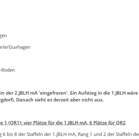
gen
örle/Guxhagen
-Roden
 in der 2.JBLH mA 'eingefroren'. Ein Aufstieg in die 1.JBLH wä
gdorf). Danach sieht es derzeit aber nicht aus.
 1 (QR1): vier Plätze für die 1.JBLH mA, 6 Plätze für QR2
 6 bis 8 der Staffeln der 1.JBLH mA, Rang 1 und 2 der Staffeln d