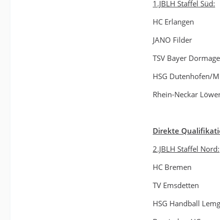
1.JBLH Staffel Süd:
HC Erlangen
JANO Filder
TSV Bayer Dormag
HSG Dutenhofen/M
Rhein-Neckar Löwe
Direkte Qualifikati
2.JBLH Staffel Nord:
HC Bremen
TV Emsdetten
HSG Handball Lem