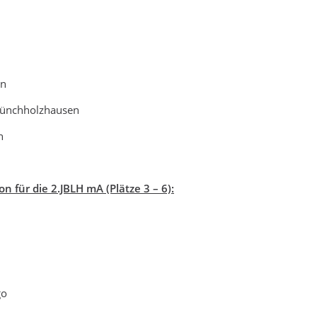
en
ünchholzhausen
n
on für die 2.JBLH mA (Plätze 3 – 6):
go