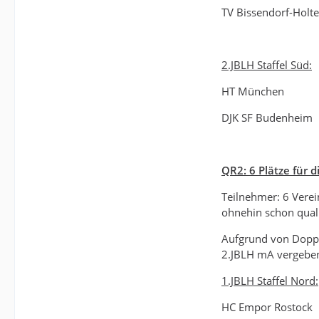
TV Bissendorf-Holte
2.JBLH Staffel Süd:
HT München
DJK SF Budenheim
QR2: 6 Plätze für d
Teilnehmer: 6 Verei
ohnehin schon qualif
Aufgrund von Doppel
2.JBLH mA vergeben.
1.JBLH Staffel Nord:
HC Empor Rostock