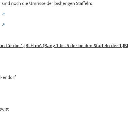
n sind noch die Umrisse der bisherigen Staffeln:
7
7
on für die 1.JBLH mA (Rang 1 bis 5 der beiden Staffeln der 1.JB
ckendorf
witt