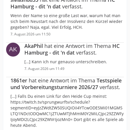
Hamburg - dit 'n dat
verfasst.
Wenn der Name so eine große Last war, warum hat man
sich beim Neustart nach der Insolvenz den Kürzel wieder
gegeben? Naja, egal. Viel Erfolg, HCH.
7. August 2026 um 11:50
AkaPhil
hat eine Antwort im Thema
HC
Hamburg - dit 'n dat
verfasst.
[…] Kann ich nur genauso unterschreiben.
7. August 2026 um 11:49
1861er
hat eine Antwort im Thema
Testspiele
und Vorbereitungsturniere 2026/27
verfasst.
[…] Falls Du einen Link für den Heide Cup meinst:
https://twitch.tv/sprungwurftv/schedule?
segmentID=eyJzZWdtZW50SUQiOiI4YTcwODE5Mi01MGM5
LTQ1NDctODQwMC1jZTUwMTJhMmM0Y2MiLCJpc29ZZWFy
IjoyMDI2LCJpc29XZWVrIjozMn0= Dort gibt es alle Spiele ab
heute Abend.